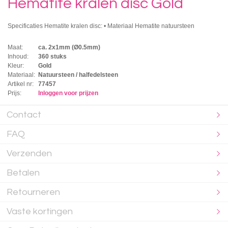
Hematite kralen disc Gold
Specificaties Hematite kralen disc: • Materiaal Hematite natuursteen
Maat:
ca. 2x1mm (Ø0.5mm)
Inhoud:
360 stuks
Kleur:
Gold
Materiaal:
Natuursteen / halfedelsteen
Artikel nr:
77457
Prijs:
Inloggen voor prijzen
Contact
FAQ
Verzenden
Betalen
Retourneren
Vaste kortingen