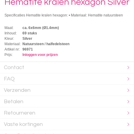
Hematite kralen hexagon Silver
Specificaties Hematite kralen hexagon: • Materiaal: Hematite natuursteen
Maat:
ca. 6x6mm (Ø1.4mm)
Inhoud:
69 stuks
Kleur:
Silver
Materiaal:
Natuursteen / halfedelsteen
Artikel nr:
96971
Prijs:
Inloggen voor prijzen
Contact
FAQ
Verzenden
Betalen
Retourneren
Vaste kortingen