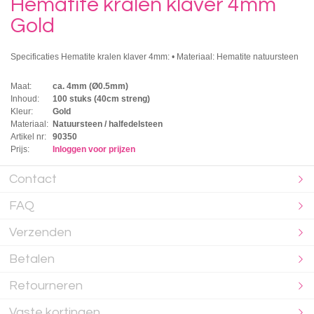
Hematite kralen klaver 4mm
Gold
Specificaties Hematite kralen klaver 4mm: • Materiaal: Hematite natuursteen
Maat:
ca. 4mm (Ø0.5mm)
Inhoud:
100 stuks (40cm streng)
Kleur:
Gold
Materiaal:
Natuursteen / halfedelsteen
Artikel nr:
90350
Prijs:
Inloggen voor prijzen
Contact
FAQ
Verzenden
Betalen
Retourneren
Vaste kortingen