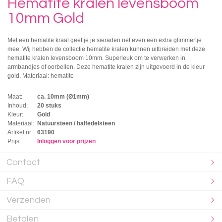
Hematite kralen levensboom
10mm Gold
Met een hematite kraal geef je je sieraden net even een extra glimmertje
mee. Wij hebben de collectie hematite kralen kunnen uitbreiden met deze
hematite kralen levensboom 10mm. Superleuk om te verwerken in
armbandjes of oorbellen. Deze hematite kralen zijn uitgevoerd in de kleur
gold. Materiaal: hematite
Maat:
ca. 10mm (Ø1mm)
Inhoud:
20 stuks
Kleur:
Gold
Materiaal:
Natuursteen / halfedelsteen
Artikel nr:
63190
Prijs:
Inloggen voor prijzen
Contact
FAQ
Verzenden
Betalen