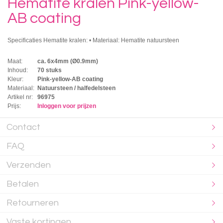
Hematite kralen Pink-yellow-
AB coating
Specificaties Hematite kralen: • Materiaal: Hematite natuursteen
Maat:
ca. 6x4mm (Ø0.9mm)
Inhoud:
70 stuks
Kleur:
Pink-yellow-AB coating
Materiaal:
Natuursteen / halfedelsteen
Artikel nr:
96975
Prijs:
Inloggen voor prijzen
Contact
FAQ
Verzenden
Betalen
Retourneren
Vaste kortingen