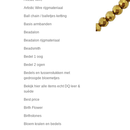
Artistic Wire rijgmateriaal
Ball chain / balletjes ketting
Basis armbanden
Beadalon
Beadalon rijgmateriaal
Beadsmith
Bedel 1 oog
Bedel 2 ogen
Bedels en tussenstukken met
gedroogde bloemetjes
Bekijk hier alle items echt DQ leer &
suède
Best price
Birth Flower
Birthstones
Bloem kralen en bedels