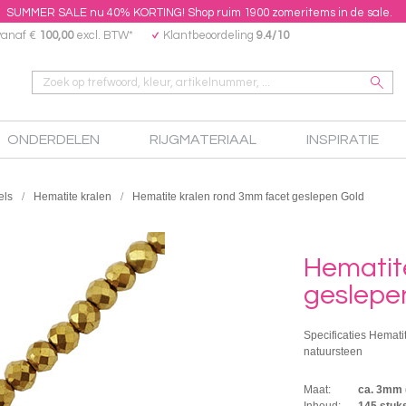
SUMMER SALE nu 40% KORTING! Shop ruim 1900 zomeritems in de sale.
vanaf €
100,00
excl. BTW*
Klantbeoordeling
9.4/10
ONDERDELEN
RIJGMATERIAAL
INSPIRATIE
els
Hematite kralen
Hematite kralen rond 3mm facet geslepen Gold
Hematit
geslepe
Specificaties Hemati
natuursteen
Maat:
ca. 3mm
Inhoud:
145 stuk