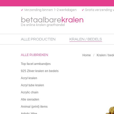
Verzending binnen 1-2 werkdagen
Gratis verzending 
betaalbare
kralen
De online kralen groothandel
ALLE PRODUCTEN
KRALEN / BEDELS
ALLE RUBRIEKEN
Home
Kralen / bed
Top facet armbandjes
925 Zilver kralen en bedels
Acryl kralen
Acryl tube kralen
Acrylic chain
Alle sieraden
Animal (print) items
Artistic Wire