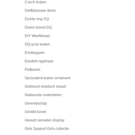
Czech kralen
Delftsblauwe items
Dichte ring DQ
Divino koord DQ
DIY Weefdraad
DQ acryl kralen
Eindkappen
Elastiek rijgdraad
Flatbacks
Geclusterd kralen ornament
Gekleurd elastisch draad
Gekleurde onderdelen
Gereedschap
Gestikt koord
Gevuld sieraden display
Girls Support Girls collectie