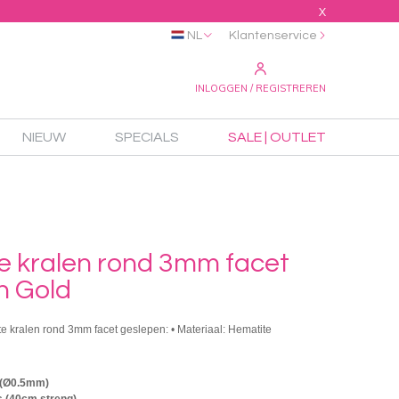
X
NL
Klantenservice
INLOGGEN / REGISTREREN
NIEUW
SPECIALS
SALE | OUTLET
e kralen rond 3mm facet
n Gold
te kralen rond 3mm facet geslepen: • Materiaal: Hematite
 (Ø0.5mm)
s (40cm streng)