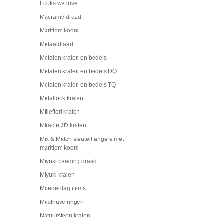
Looks we love
Macramé draad
Maritiem koord
Metaaldraad
Metalen kralen en bedels
Metalen kralen en bedels DQ
Metalen kralen en bedels TQ
Metallook kralen
Millefiori kralen
Miracle 3D kralen
Mix & Match sleutelhangers met
maritiem koord
Miyuki beading draad
Miyuki kralen
Moederdag items
Musthave ringen
Natuursteen kralen