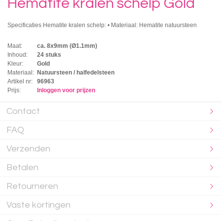
Hematite kralen schelp Gold
Specificaties Hematite kralen schelp: • Materiaal: Hematite natuursteen
Maat:
ca. 8x9mm (Ø1.1mm)
Inhoud:
24 stuks
Kleur:
Gold
Materiaal:
Natuursteen / halfedelsteen
Artikel nr:
96963
Prijs:
Inloggen voor prijzen
Contact
FAQ
Verzenden
Betalen
Retourneren
Vaste kortingen