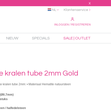
X
NL
Klantenservice
INLOGGEN / REGISTREREN
NIEUW
SPECIALS
SALE | OUTLET
e kralen tube 2mm Gold
te kralen tube 2mm: • Materiaal Hematite natuursteen
 (Ø0.7mm)
 stuks
en / halfedelsteen