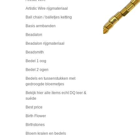
Artistic Wire rijgmateriaal
Ball chain / balletjes ketting
Basis armbanden
Beadalon
Beadalon rijgmateriaal
Beadsmith
Bedel 1 oog
Bedel 2 ogen
Bedels en tussenstukken met
gedroogde bloemetjes
Bekijk hier alle items echt DQ leer &
suède
Best price
Birth Flower
Birthstones
Bloem kralen en bedels