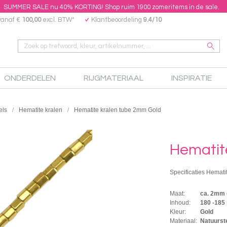
SUMMER SALE nu 40% KORTING! Shop ruim 1900 zomeritems in de sale.
vanaf €
100,00
excl. BTW*
Klantbeoordeling
9.4/10
ONDERDELEN
RIJGMATERIAAL
INSPIRATIE
els
Hematite kralen
Hematite kralen tube 2mm Gold
Hematit
Specificaties Hemati
Maat:
ca. 2mm
Inhoud:
180 -185
Kleur:
Gold
Materiaal:
Natuurste