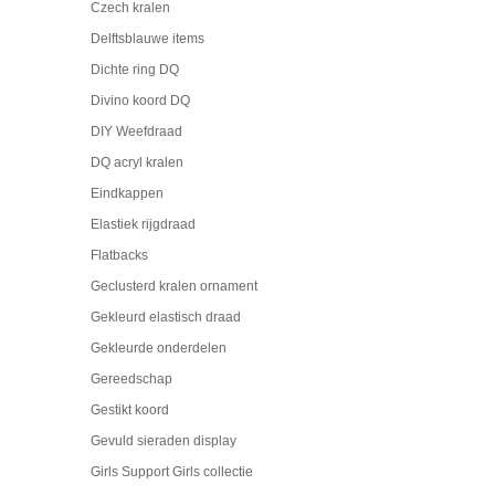
Czech kralen
Delftsblauwe items
Dichte ring DQ
Divino koord DQ
DIY Weefdraad
DQ acryl kralen
Eindkappen
Elastiek rijgdraad
Flatbacks
Geclusterd kralen ornament
Gekleurd elastisch draad
Gekleurde onderdelen
Gereedschap
Gestikt koord
Gevuld sieraden display
Girls Support Girls collectie