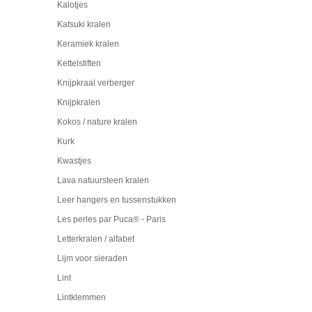
Kalotjes
Katsuki kralen
Keramiek kralen
Kettelstiften
Knijpkraal verberger
Knijpkralen
Kokos / nature kralen
Kurk
Kwastjes
Lava natuursteen kralen
Leer hangers en tussenstukken
Les perles par Puca® - Paris
Letterkralen / alfabet
Lijm voor sieraden
Lint
Lintklemmen