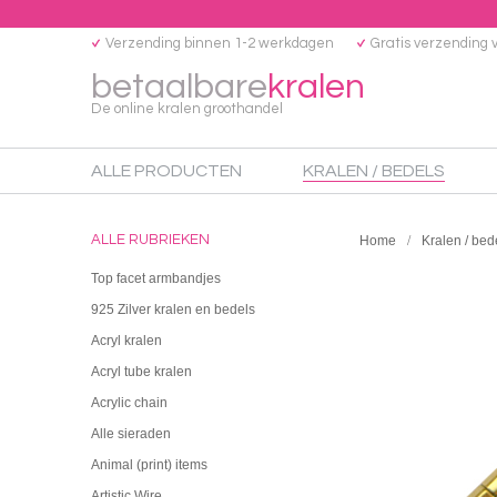
Verzending binnen 1-2 werkdagen
Gratis verzending 
betaalbare
kralen
De online kralen groothandel
ALLE PRODUCTEN
KRALEN / BEDELS
ALLE RUBRIEKEN
Home
Kralen / bed
Top facet armbandjes
925 Zilver kralen en bedels
Acryl kralen
Acryl tube kralen
Acrylic chain
Alle sieraden
Animal (print) items
Artistic Wire