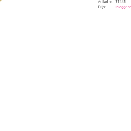
Artikel nr:
77445
Prijs:
Inloggen 