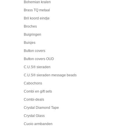
Bohemian kralen
Brass TQ metaal
Bril koord eindje
Broches
Buigringen
Buisjes
Button covers
Button covers OUD
C.U.S® sieraden
C.U.S® sieraden message beads
Cabochons
Combi en gift sets
Combi-deals
Crystal Diamond Tape
Crystal Glass
Cuoio armbanden