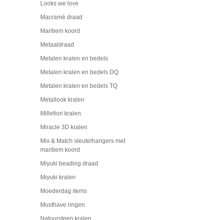
Looks we love
Macramé draad
Maritiem koord
Metaaldraad
Metalen kralen en bedels
Metalen kralen en bedels DQ
Metalen kralen en bedels TQ
Metallook kralen
Millefiori kralen
Miracle 3D kralen
Mix & Match sleutelhangers met
maritiem koord
Miyuki beading draad
Miyuki kralen
Moederdag items
Musthave ringen
Natuursteen kralen