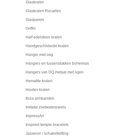
Glaskralen
Glaskralen Rocailles
Glasparels
Griffin
Half edelsteen kralen
Handgeschilderde kralen
Hanger met oog
Hangers en tussenstukken bohemian
Hangers van DQ metaal met ogen
Hematite kralen
Houten kralen
Ibiza armbanden
Imitatie zoetwaterparels
ImpressArt
Inspired temple bracelets
Jasseron / schakelketting