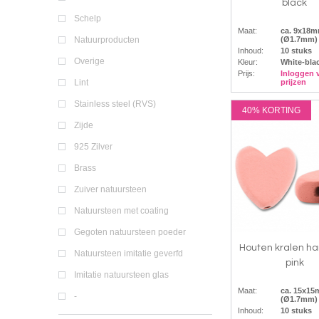
black
Schelp
Maat:
ca. 9x18
(Ø1.7mm)
Natuurproducten
Inhoud:
10 stuks
Overige
Kleur:
White-bla
Prijs:
Inloggen 
prijzen
Lint
Stainless steel (RVS)
40% KORTING
Zijde
925 Zilver
Brass
Zuiver natuursteen
Natuursteen met coating
Gegoten natuursteen poeder
Houten kralen har
Natuursteen imitatie geverfd
pink
Imitatie natuursteen glas
Maat:
ca. 15x1
-
(Ø1.7mm)
Inhoud:
10 stuks