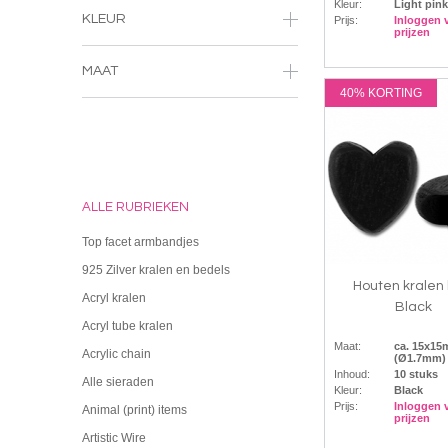
Kleur:
Light pink
KLEUR
Prijs:
Inloggen 
prijzen
MAAT
40% KORTING
ALLE RUBRIEKEN
Top facet armbandjes
925 Zilver kralen en bedels
Houten kralen 
Acryl kralen
Black
Acryl tube kralen
Maat:
ca. 15x1
Acrylic chain
(Ø1.7mm)
Inhoud:
10 stuks
Alle sieraden
Kleur:
Black
Prijs:
Inloggen 
Animal (print) items
prijzen
Artistic Wire