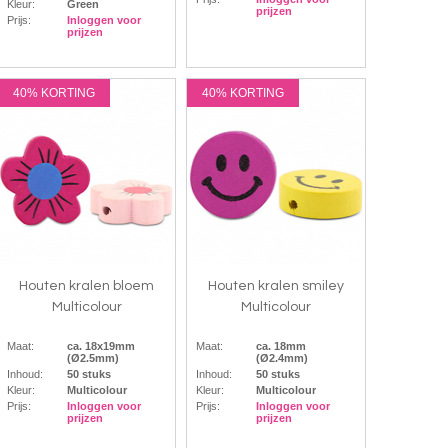
Kleur:
Green
prijzen
Prijs:
Inloggen voor
prijzen
40% KORTING
40% KORTING
Houten kralen bloem
Houten kralen smiley
Multicolour
Multicolour
Maat:
ca. 18x19mm
Maat:
ca. 18mm
(Ø2.5mm)
(Ø2.4mm)
Inhoud:
50 stuks
Inhoud:
50 stuks
Kleur:
Multicolour
Kleur:
Multicolour
Prijs:
Inloggen voor
Prijs:
Inloggen voor
prijzen
prijzen