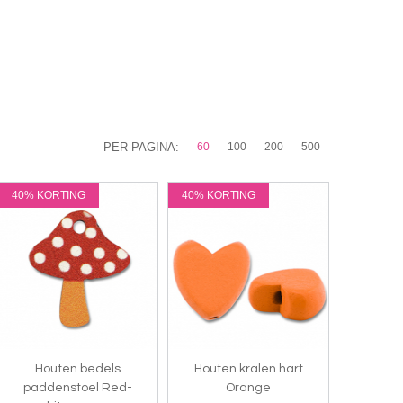
PER PAGINA:
60
100
200
500
40% KORTING
40% KORTING
Houten bedels
Houten kralen hart
paddenstoel Red-
Orange