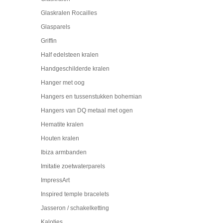
Glaskralen Rocailles
Glasparels
Griffin
Half edelsteen kralen
Handgeschilderde kralen
Hanger met oog
Hangers en tussenstukken bohemian
Hangers van DQ metaal met ogen
Hematite kralen
Houten kralen
Ibiza armbanden
Imitatie zoetwaterparels
ImpressArt
Inspired temple bracelets
Jasseron / schakelketting
Kalotjes