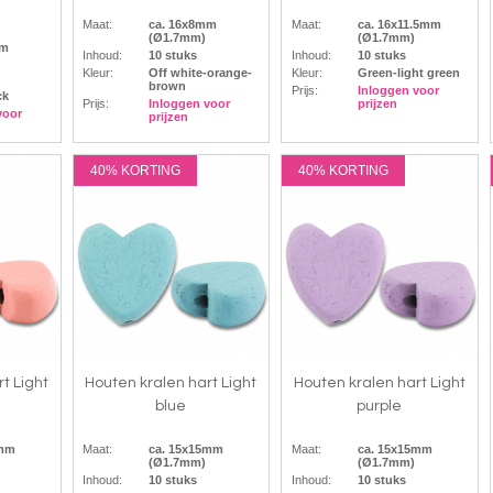
Maat:
ca. 16x8mm
Maat:
ca. 16x11.5mm
(Ø1.7mm)
(Ø1.7mm)
mm
Inhoud:
10 stuks
Inhoud:
10 stuks
Kleur:
Off white-orange-
Kleur:
Green-light green
brown
Prijs:
Inloggen voor
ck
Prijs:
Inloggen voor
prijzen
voor
prijzen
40% KORTING
40% KORTING
t Light
Houten kralen hart Light
Houten kralen hart Light
blue
purple
5mm
Maat:
ca. 15x15mm
Maat:
ca. 15x15mm
(Ø1.7mm)
(Ø1.7mm)
Inhoud:
10 stuks
Inhoud:
10 stuks