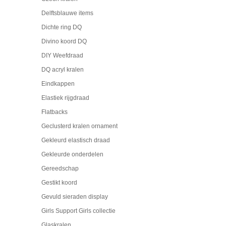
Delftsblauwe items
Dichte ring DQ
Divino koord DQ
DIY Weefdraad
DQ acryl kralen
Eindkappen
Elastiek rijgdraad
Flatbacks
Geclusterd kralen ornament
Gekleurd elastisch draad
Gekleurde onderdelen
Gereedschap
Gestikt koord
Gevuld sieraden display
Girls Support Girls collectie
Glaskralen