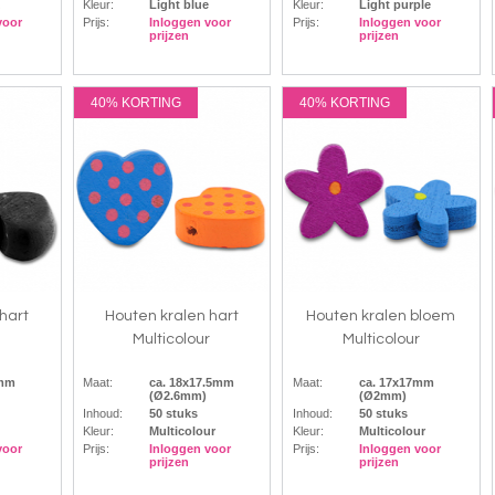
Kleur:
Light blue
Kleur:
Light purple
voor
Prijs:
Inloggen voor
Prijs:
Inloggen voor
prijzen
prijzen
40% KORTING
40% KORTING
hart
Houten kralen hart
Houten kralen bloem
Multicolour
Multicolour
5mm
Maat:
ca. 18x17.5mm
Maat:
ca. 17x17mm
(Ø2.6mm)
(Ø2mm)
Inhoud:
50 stuks
Inhoud:
50 stuks
Kleur:
Multicolour
Kleur:
Multicolour
voor
Prijs:
Inloggen voor
Prijs:
Inloggen voor
prijzen
prijzen