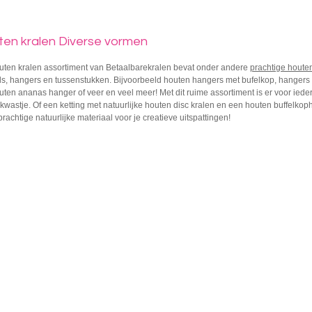
en kralen Diverse vormen
uten kralen assortiment van Betaalbarekralen bevat onder andere
prachtige houte
s, hangers en tussenstukken. Bijvoorbeeld houten hangers met bufelkop, hangers 
ten ananas hanger of veer en veel meer! Met dit ruime assortiment is er voor ied
wastje. Of een ketting met natuurlijke houten disc kralen en een houten buffelkoph
rachtige natuurlijke materiaal voor je creatieve uitspattingen!