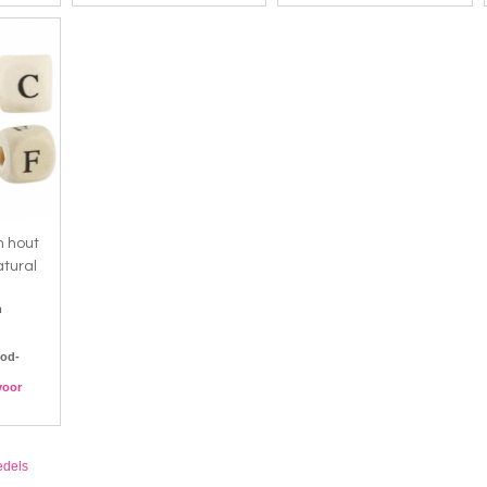
n hout
tural
m
od-
voor
edels