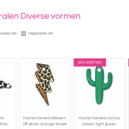
ralen Diverse vormen
knopte info
Uitgebreide info
40% KORTING
ls
Houten bedels bliksem
Houten bedels cactus
hite-
Off white-orange-brown
Green-light green