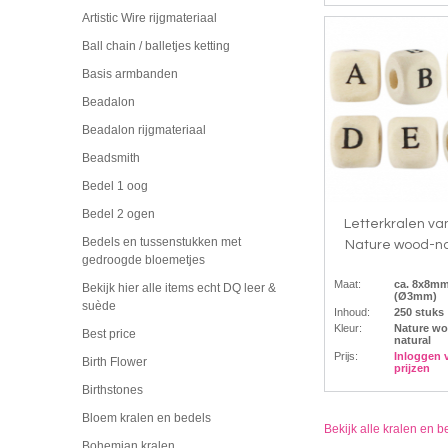
Artistic Wire rijgmateriaal
Ball chain / balletjes ketting
Basis armbanden
Beadalon
Beadalon rijgmateriaal
Beadsmith
Bedel 1 oog
Bedel 2 ogen
Letterkralen va
Bedels en tussenstukken met
Nature wood-na
gedroogde bloemetjes
Maat:
ca. 8x8m
Bekijk hier alle items echt DQ leer &
(Ø3mm)
suède
Inhoud:
250 stuks
Kleur:
Nature wo
Best price
natural
Prijs:
Inloggen 
Birth Flower
prijzen
Birthstones
Bloem kralen en bedels
Bekijk alle kralen en b
Bohemian kralen