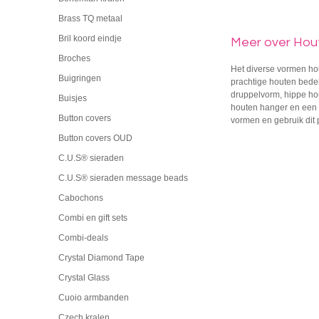
Brass TQ metaal
Bril koord eindje
Meer over Hout
Broches
Het diverse vormen ho
Buigringen
prachtige houten bedel
druppelvorm, hippe hou
Buisjes
houten hanger en een k
Button covers
vormen en gebruik dit p
Button covers OUD
C.U.S® sieraden
C.U.S® sieraden message beads
Cabochons
Combi en gift sets
Combi-deals
Crystal Diamond Tape
Crystal Glass
Cuoio armbanden
Czech kralen