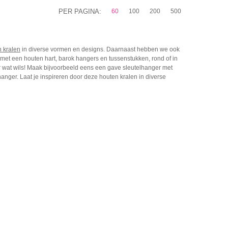
PER PAGINA:
60
100
200
500
n kralen
in diverse vormen en designs. Daarnaast hebben we ook
met een houten hart, barok hangers en tussenstukken, rond of in
er wat wils! Maak bijvoorbeeld eens een gave sleutelhanger met
anger. Laat je inspireren door deze houten kralen in diverse