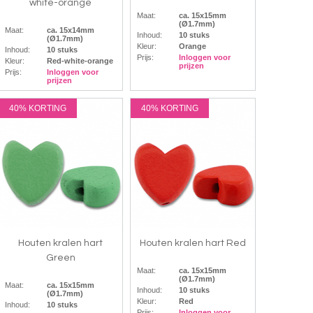
white-orange
Maat:
ca. 15x15mm
(Ø1.7mm)
Maat:
ca. 15x14mm
Inhoud:
10 stuks
(Ø1.7mm)
Kleur:
Orange
Inhoud:
10 stuks
Prijs:
Inloggen voor
Kleur:
Red-white-orange
prijzen
Prijs:
Inloggen voor
prijzen
40% KORTING
40% KORTING
Houten kralen hart
Houten kralen hart Red
Green
Maat:
ca. 15x15mm
(Ø1.7mm)
Maat:
ca. 15x15mm
Inhoud:
10 stuks
(Ø1.7mm)
Kleur:
Red
Inhoud:
10 stuks
Prijs:
Inloggen voor