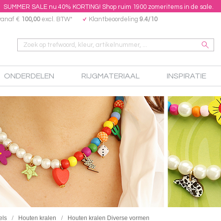
SUMMER SALE nu 40% KORTING! Shop ruim 1900 zomeritems in de sale.
vanaf €
100,00
excl. BTW*
Klantbeoordeling
9.4/10
ONDERDELEN
RIJGMATERIAAL
INSPIRATIE
els
Houten kralen
Houten kralen Diverse vormen