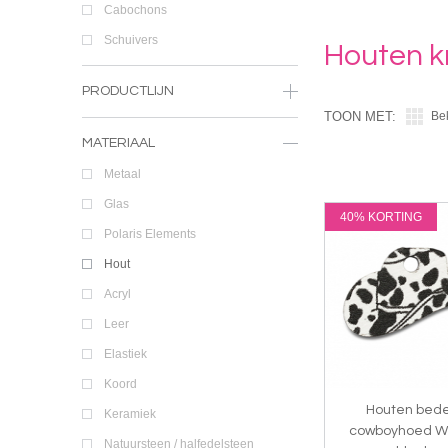
Cabochons
Schuivers
Houten k
PRODUCTLIJN
TOON MET:
Be
MATERIAAL
Metaal
Glas
40% KORTING
Polaris Elements
Hout
Acryl
Leer
Elastiek
Koord
Houten bede
Keramiek
cowboyhoed W
Natuursteen / halfedelsteen