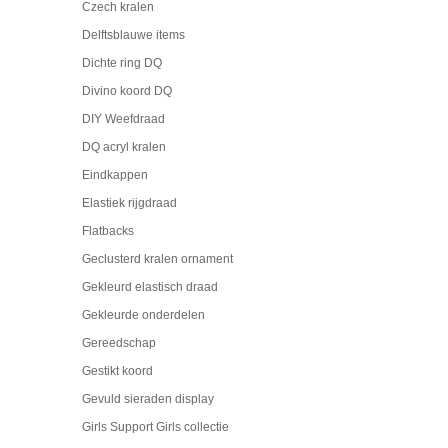
Czech kralen
Delftsblauwe items
Dichte ring DQ
Divino koord DQ
DIY Weefdraad
DQ acryl kralen
Eindkappen
Elastiek rijgdraad
Flatbacks
Geclusterd kralen ornament
Gekleurd elastisch draad
Gekleurde onderdelen
Gereedschap
Gestikt koord
Gevuld sieraden display
Girls Support Girls collectie