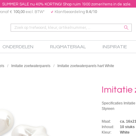
SUMMER SALE nu 40% KORTING! Shop ruim 1900 zomeritems in de sale.
vanaf €
100,00
excl. BTW*
Klantbeoordeling
9.4/10
ONDERDELEN
RIJGMATERIAAL
INSPIRATIE
els
Imitatie zoetwaterparels
Imitatie zoetwaterparels hart White
Imitatie
Specificaties Imitati
Styreen
Maat:
ca. 16x
Inhoud:
10 stuks
Kleur:
White