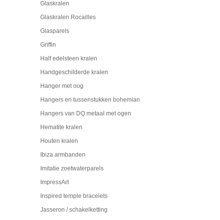
Glaskralen
Glaskralen Rocailles
Glasparels
Griffin
Half edelsteen kralen
Handgeschilderde kralen
Hanger met oog
Hangers en tussenstukken bohemian
Hangers van DQ metaal met ogen
Hematite kralen
Houten kralen
Ibiza armbanden
Imitatie zoetwaterparels
ImpressArt
Inspired temple bracelets
Jasseron / schakelketting