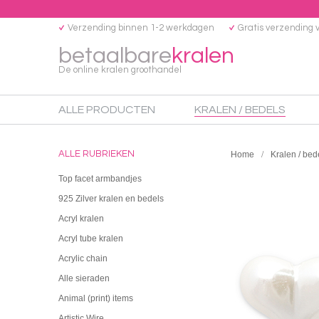
Verzending binnen 1-2 werkdagen
Gratis verzending 
betaalbare
kralen
De online kralen groothandel
ALLE PRODUCTEN
KRALEN / BEDELS
ALLE RUBRIEKEN
Home
Kralen / bed
Top facet armbandjes
925 Zilver kralen en bedels
Acryl kralen
Acryl tube kralen
Acrylic chain
Alle sieraden
Animal (print) items
Artistic Wire