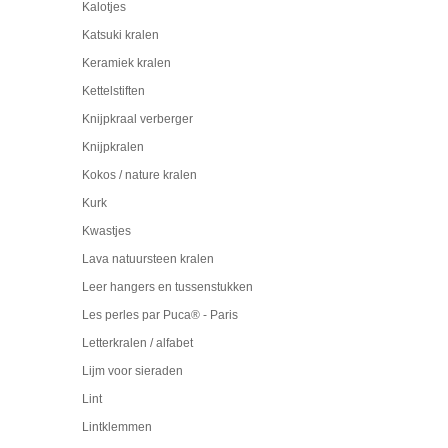
Kalotjes
Katsuki kralen
Keramiek kralen
Kettelstiften
Knijpkraal verberger
Knijpkralen
Kokos / nature kralen
Kurk
Kwastjes
Lava natuursteen kralen
Leer hangers en tussenstukken
Les perles par Puca® - Paris
Letterkralen / alfabet
Lijm voor sieraden
Lint
Lintklemmen