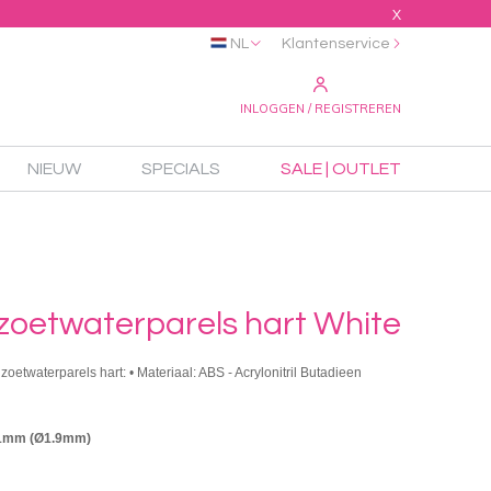
X
NL
Klantenservice
INLOGGEN / REGISTREREN
NIEUW
SPECIALS
SALE | OUTLET
 zoetwaterparels hart White
e zoetwaterparels hart: • Materiaal: ABS - Acrylonitril Butadieen
21mm (Ø1.9mm)