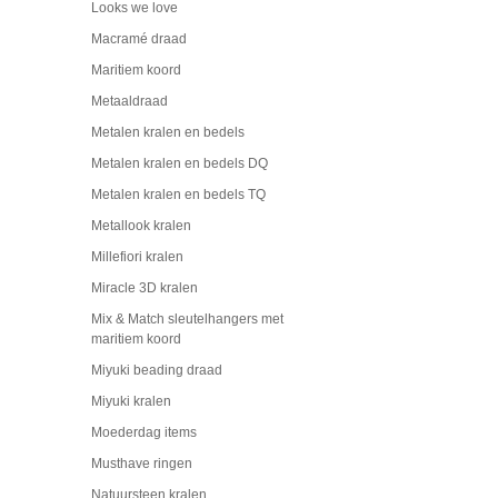
Looks we love
Macramé draad
Maritiem koord
Metaaldraad
Metalen kralen en bedels
Metalen kralen en bedels DQ
Metalen kralen en bedels TQ
Metallook kralen
Millefiori kralen
Miracle 3D kralen
Mix & Match sleutelhangers met
maritiem koord
Miyuki beading draad
Miyuki kralen
Moederdag items
Musthave ringen
Natuursteen kralen