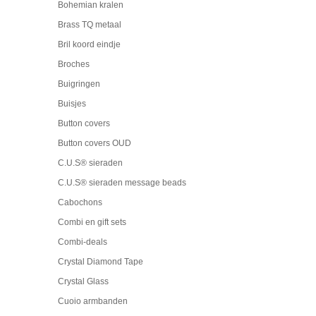
Bohemian kralen
Brass TQ metaal
Bril koord eindje
Broches
Buigringen
Buisjes
Button covers
Button covers OUD
C.U.S® sieraden
C.U.S® sieraden message beads
Cabochons
Combi en gift sets
Combi-deals
Crystal Diamond Tape
Crystal Glass
Cuoio armbanden