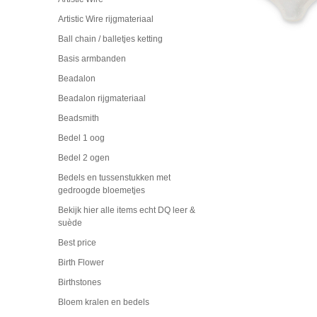
Artistic Wire rijgmateriaal
Ball chain / balletjes ketting
Basis armbanden
Beadalon
Beadalon rijgmateriaal
Beadsmith
Bedel 1 oog
Bedel 2 ogen
Bedels en tussenstukken met
gedroogde bloemetjes
Bekijk hier alle items echt DQ leer &
suède
Best price
Birth Flower
Birthstones
Bloem kralen en bedels