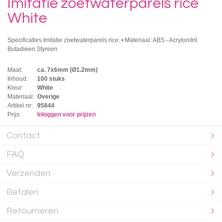
Imitatie zoetwaterparels rice
White
Specificaties Imitatie zoetwaterparels rice: • Materiaal: ABS - Acrylonitril
Butadieen Styreen
Maat:
ca. 7x6mm (Ø1.2mm)
Inhoud:
100 stuks
Kleur:
White
Materiaal:
Overige
Artikel nr:
95844
Prijs:
Inloggen voor prijzen
Contact
FAQ
Verzenden
Betalen
Retourneren