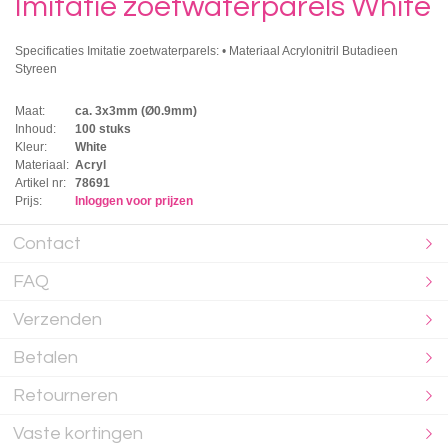
Imitatie zoetwaterparels White
Specificaties Imitatie zoetwaterparels: • Materiaal Acrylonitril Butadieen
Styreen
Maat:
ca. 3x3mm (Ø0.9mm)
Inhoud:
100 stuks
Kleur:
White
Materiaal:
Acryl
Artikel nr:
78691
Prijs:
Inloggen voor prijzen
Contact
FAQ
Verzenden
Betalen
Retourneren
Vaste kortingen