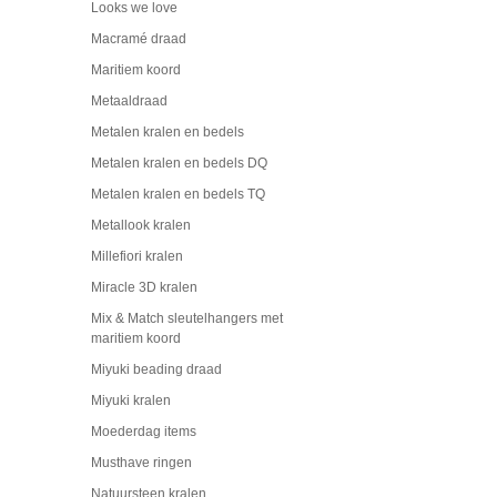
Looks we love
Macramé draad
Maritiem koord
Metaaldraad
Metalen kralen en bedels
Metalen kralen en bedels DQ
Metalen kralen en bedels TQ
Metallook kralen
Millefiori kralen
Miracle 3D kralen
Mix & Match sleutelhangers met
maritiem koord
Miyuki beading draad
Miyuki kralen
Moederdag items
Musthave ringen
Natuursteen kralen