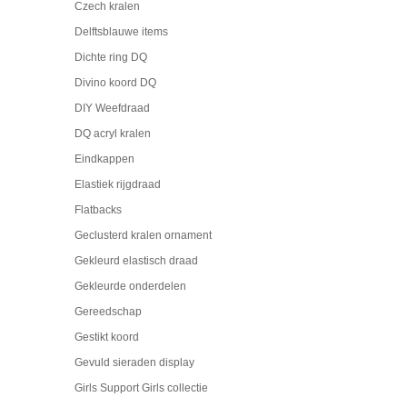
Czech kralen
Delftsblauwe items
Dichte ring DQ
Divino koord DQ
DIY Weefdraad
DQ acryl kralen
Eindkappen
Elastiek rijgdraad
Flatbacks
Geclusterd kralen ornament
Gekleurd elastisch draad
Gekleurde onderdelen
Gereedschap
Gestikt koord
Gevuld sieraden display
Girls Support Girls collectie