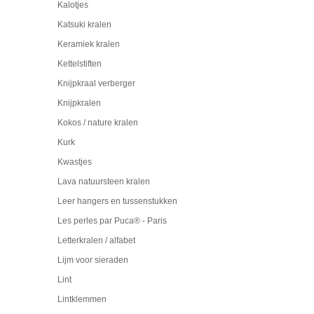
Kalotjes
Katsuki kralen
Keramiek kralen
Kettelstiften
Knijpkraal verberger
Knijpkralen
Kokos / nature kralen
Kurk
Kwastjes
Lava natuursteen kralen
Leer hangers en tussenstukken
Les perles par Puca® - Paris
Letterkralen / alfabet
Lijm voor sieraden
Lint
Lintklemmen