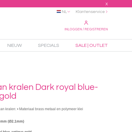
X
NL
Klantenservice
INLOGGEN / REGISTREREN
NIEUW
SPECIALS
SALE | OUTLET
 kralen Dark royal blue-
gold
an kralen: • Materiaal brass metaal en polymeer klei
10mm (Ø2.1mm)
l blue-antique gold