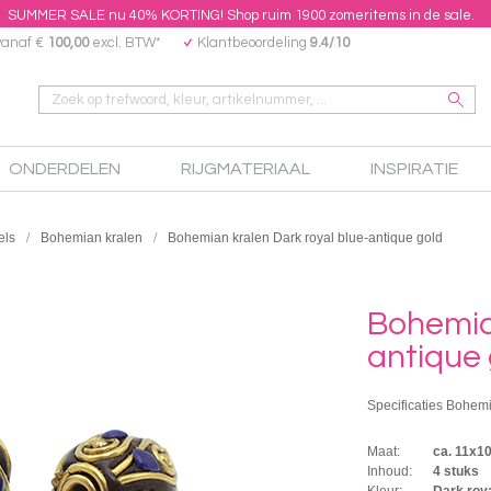
SUMMER SALE nu 40% KORTING! Shop ruim 1900 zomeritems in de sale.
vanaf €
100,00
excl. BTW*
Klantbeoordeling
9.4/10
ONDERDELEN
RIJGMATERIAAL
INSPIRATIE
els
Bohemian kralen
Bohemian kralen Dark royal blue-antique gold
Bohemian
antique 
Specificaties Bohemi
Maat:
ca. 11x
Inhoud:
4 stuks
Kleur:
Dark roya