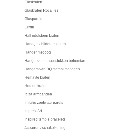
Glaskralen
Glaskralen Rocailles
Glasparels
Griffin
Half edelsteen kralen
Handgeschilderde kralen
Hanger met oog
Hangers en tussenstukken bohemian
Hangers van DQ metaal met ogen
Hematite kralen
Houten kralen
Ibiza armbanden
Imitatie zoetwaterparels
ImpressArt
Inspired temple bracelets
Jasseron / schakelketting