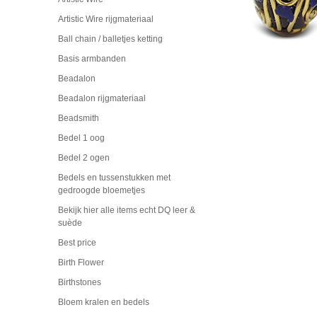
Artistic Wire rijgmateriaal
Ball chain / balletjes ketting
Basis armbanden
Beadalon
Beadalon rijgmateriaal
Beadsmith
Bedel 1 oog
Bedel 2 ogen
Bedels en tussenstukken met
gedroogde bloemetjes
Bekijk hier alle items echt DQ leer &
suède
Best price
Birth Flower
Birthstones
Bloem kralen en bedels