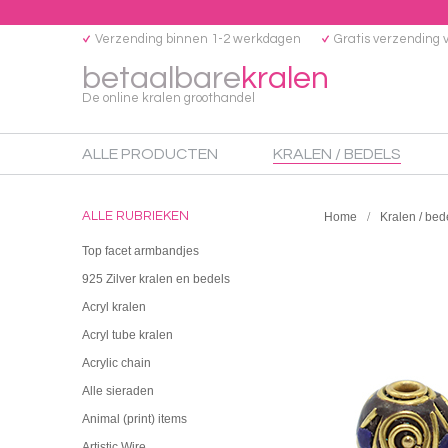
Verzending binnen 1-2 werkdagen
Gratis verzending 
betaalbare
kralen
De online kralen groothandel
ALLE PRODUCTEN
KRALEN / BEDELS
ALLE RUBRIEKEN
Home
Kralen / bed
Top facet armbandjes
925 Zilver kralen en bedels
Acryl kralen
Acryl tube kralen
Acrylic chain
Alle sieraden
Animal (print) items
Artistic Wire