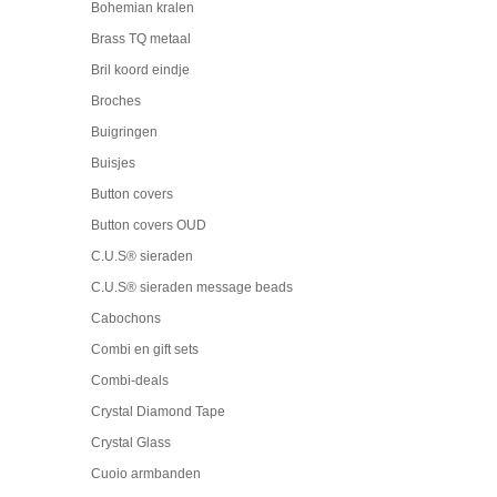
Bohemian kralen
Brass TQ metaal
Bril koord eindje
Broches
Buigringen
Buisjes
Button covers
Button covers OUD
C.U.S® sieraden
C.U.S® sieraden message beads
Cabochons
Combi en gift sets
Combi-deals
Crystal Diamond Tape
Crystal Glass
Cuoio armbanden