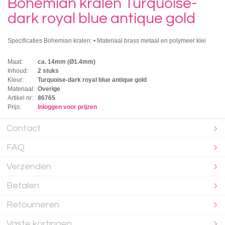
Bohemian kralen Turquoise-
dark royal blue antique gold
Specificaties Bohemian kralen: • Materiaal brass metaal en polymeer klei
Maat:
ca. 14mm (Ø1.4mm)
Inhoud:
2 stuks
Kleur:
Turquoise-dark royal blue antique gold
Materiaal:
Overige
Artikel nr:
86765
Prijs:
Inloggen voor prijzen
Contact
FAQ
Verzenden
Betalen
Retourneren
Vaste kortingen