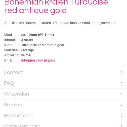
Bohemian kralen Turquoise-
red antique gold
Specificaties Bohemian kralen: • Materiaal brass metaal en polymeer klei
Maat:
ca. 12mm (Ø2.1mm)
Inhoud:
4 stuks
Kleur:
Turquoise-red antique gold
Materiaal:
Overige
Artikel nr:
86756
Prijs:
Inloggen voor prijzen
Contact
FAQ
Verzenden
Betalen
Retourneren
Vaste kortingen