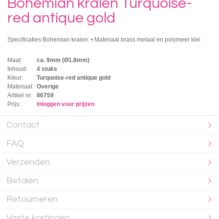
Bohemian kralen Turquoise-
red antique gold
Specificaties Bohemian kralen: • Materiaal brass metaal en polymeer klei
Maat:
ca. 9mm (Ø1.8mm)
Inhoud:
4 stuks
Kleur:
Turquoise-red antique gold
Materiaal:
Overige
Artikel nr:
86759
Prijs:
Inloggen voor prijzen
Contact
FAQ
Verzenden
Betalen
Retourneren
Vaste kortingen