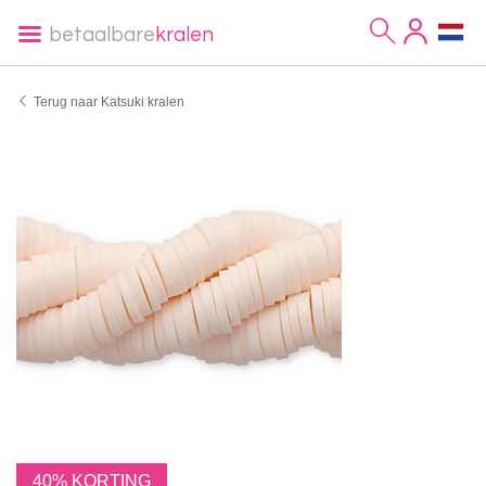
betaalbare
kralen
Terug naar Katsuki kralen
40% KORTING