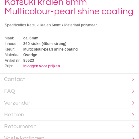
Katsuki kralen 6mm
Multicolour-pearl shine coating
Specificaties Katsuki kralen 6mm: • Materiaal polymeer
Maat:
ca. 6mm
Inhoud:
360 stuks (40cm streng)
Kleur:
Multicolour-pearl shine coating
Materiaal:
Overige
Artikel nr:
85523
Prijs:
Inloggen voor prijzen
Contact
FAQ
Verzenden
Betalen
Retourneren
Vaste kortingen