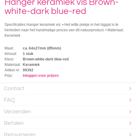
Hanger keramiek vis Brown-
white-dark blue-red
Specificaties Hanger keramiek vis: • Het witte plekje in het rijggat is te
herleiden naar het handmatige proces van dit natuurproduct. • Materiaal:
Keramiek
Maat:
ca. 64x27mm (Ø5mm)
Inhoud:
1 stuk
Kleur:
Brown-white-dark blue-red
Materiaal:
Keramiek
Artikel nr:
99392
Prijs:
Inloggen voor prijzen
Contact
FAQ
Verzenden
Betalen
Retourneren