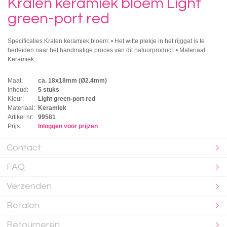
Kralen keramiek bloem Light
green-port red
Specificaties Kralen keramiek bloem: • Het witte plekje in het rijggat is te
herleiden naar het handmatige proces van dit natuurproduct. • Materiaal:
Keramiek
Maat:
ca. 18x18mm (Ø2.4mm)
Inhoud:
5 stuks
Kleur:
Light green-port red
Materiaal:
Keramiek
Artikel nr:
99581
Prijs:
Inloggen voor prijzen
Contact
FAQ
Verzenden
Betalen
Retourneren