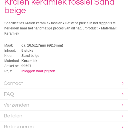
Kralen keramiek fossiel Sand
beige
Specificaties Kralen keramiek fossiel: • Het witte plekje in het rijggat is te
herleiden naar het handmatige proces van dit natuurproduct. • Materiaal:
Keramiek
Maat:
ca. 16,5x17mm (Ø2.6mm)
Inhoud:
5 stuks
Kleur:
Sand beige
Materiaal:
Keramiek
Artikel nr:
99597
Prijs:
Inloggen voor prijzen
Contact
FAQ
Verzenden
Betalen
Retourneren