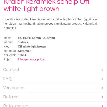
Kralen keramiek schelp Off
white-light brown
Specificaties Kralen keramiek schelp: • Het witte plekje in het rijggat is te
herleiden naar het handmatige proces van dit natuurproduct. • Materiaal:
Keramiek
Maat:
ca. 10.5x11.5mm (Ø2.4mm)
Inhoud:
5 stuks
Kleur:
Off white-light brown
Materiaal:
Keramiek
Artikel nr:
99604
Prijs:
Inloggen voor prijzen
Contact
FAQ
Verzenden
Betalen
Retourneren