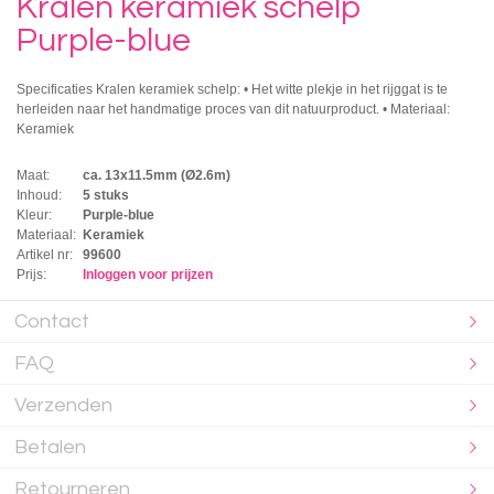
Kralen keramiek schelp
Purple-blue
Specificaties Kralen keramiek schelp: • Het witte plekje in het rijggat is te
herleiden naar het handmatige proces van dit natuurproduct. • Materiaal:
Keramiek
Maat:
ca. 13x11.5mm (Ø2.6m)
Inhoud:
5 stuks
Kleur:
Purple-blue
Materiaal:
Keramiek
Artikel nr:
99600
Prijs:
Inloggen voor prijzen
Contact
FAQ
Verzenden
Betalen
Retourneren