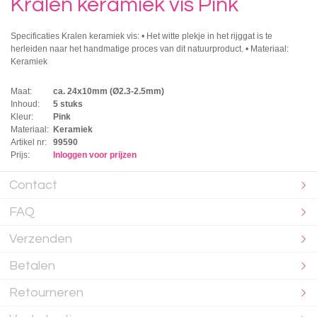
Kralen keramiek vis Pink
Specificaties Kralen keramiek vis: • Het witte plekje in het rijggat is te
herleiden naar het handmatige proces van dit natuurproduct. • Materiaal:
Keramiek
Maat:
ca. 24x10mm (Ø2.3-2.5mm)
Inhoud:
5 stuks
Kleur:
Pink
Materiaal:
Keramiek
Artikel nr:
99590
Prijs:
Inloggen voor prijzen
Contact
FAQ
Verzenden
Betalen
Retourneren