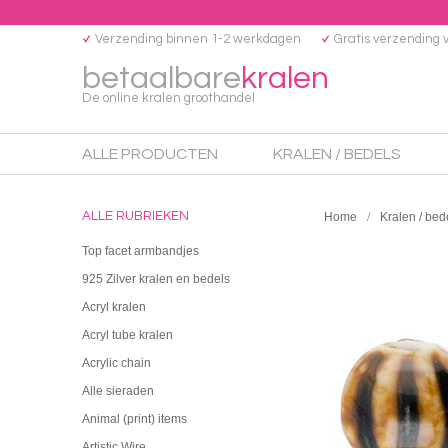
Verzending binnen 1-2 werkdagen
Gratis verzending 
betaalbare
kralen
De online kralen groothandel
ALLE PRODUCTEN
KRALEN / BEDELS
ALLE RUBRIEKEN
Home
Kralen / bed
Top facet armbandjes
925 Zilver kralen en bedels
Acryl kralen
Acryl tube kralen
Acrylic chain
Alle sieraden
Animal (print) items
Artistic Wire