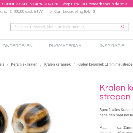
SUMMER SALE nu 40% KORTING! Shop ruim 1900 zomeritems in de sale.
vanaf €
100,00
excl. BTW*
Klantbeoordeling
9.4/10
ONDERDELEN
RIJGMATERIAAL
INSPIRATIE
els
Keramiek kralen
Kralen keramiek
Kralen keramiek 11mm met strepe
Kralen 
strepen
Specificaties Kralen 
herleiden naar het h
Maat:
ca. 11m
Inhoud:
10 stuks