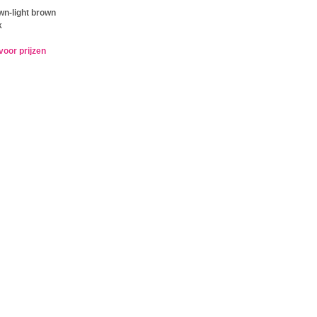
wn-light brown
k
voor prijzen