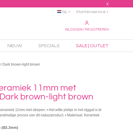
X
NL
Klantenservice
INLOGGEN / REGISTREREN
NIEUW
SPECIALS
SALE | OUTLET
n Dark brown-light brown
keramiek 11mm met
 Dark brown-light brown
keramiek 11mm met strepen: • Het witte plekje in het rijggat is te
andmatige proces van dit natuurproduct. • Materiaal: Keramiek
m (Ø2.3mm)