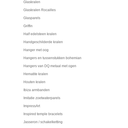
Glaskralen
Glaskralen Rocailles
Glasparels
Griffin
Half edelsteen kralen
Handgeschilderde kralen
Hanger met oog
Hangers en tussenstukken bohemian
Hangers van DQ metaal met ogen
Hematite kralen
Houten kralen
Ibiza armbanden
Imitatie zoetwaterparels
ImpressArt
Inspired temple bracelets
Jasseron / schakelketting