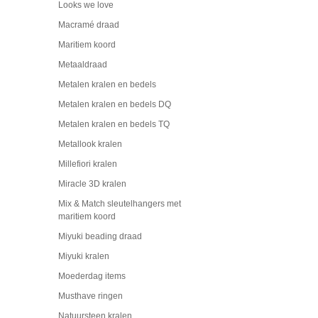
Looks we love
Macramé draad
Maritiem koord
Metaaldraad
Metalen kralen en bedels
Metalen kralen en bedels DQ
Metalen kralen en bedels TQ
Metallook kralen
Millefiori kralen
Miracle 3D kralen
Mix & Match sleutelhangers met
maritiem koord
Miyuki beading draad
Miyuki kralen
Moederdag items
Musthave ringen
Natuursteen kralen