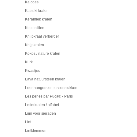
Kalotjes
Katsuki kralen
Keramiek kralen
Kettelstiften
Knijpkraal verberger
Knijpkralen
Kokos / nature kralen
Kurk
Kwastjes
Lava natuursteen kralen
Leer hangers en tussenstukken
Les perles par Puca® - Paris
Letterkralen / alfabet
Lijm voor sieraden
Lint
Lintklemmen