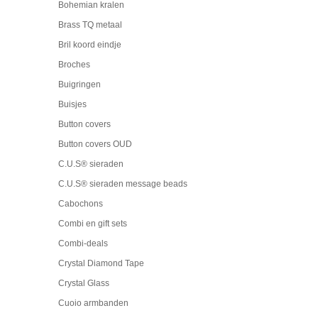
Bohemian kralen
Brass TQ metaal
Bril koord eindje
Broches
Buigringen
Buisjes
Button covers
Button covers OUD
C.U.S® sieraden
C.U.S® sieraden message beads
Cabochons
Combi en gift sets
Combi-deals
Crystal Diamond Tape
Crystal Glass
Cuoio armbanden