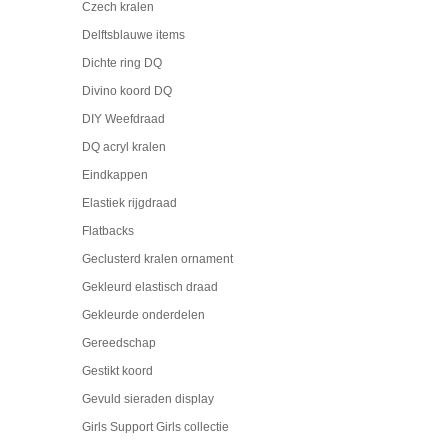
Czech kralen
Delftsblauwe items
Dichte ring DQ
Divino koord DQ
DIY Weefdraad
DQ acryl kralen
Eindkappen
Elastiek rijgdraad
Flatbacks
Geclusterd kralen ornament
Gekleurd elastisch draad
Gekleurde onderdelen
Gereedschap
Gestikt koord
Gevuld sieraden display
Girls Support Girls collectie