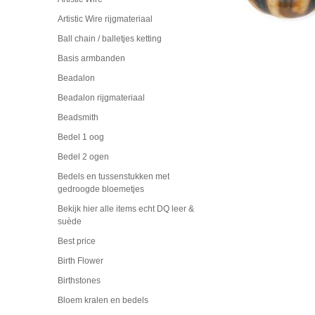
Artistic Wire rijgmateriaal
Ball chain / balletjes ketting
Basis armbanden
Beadalon
Beadalon rijgmateriaal
Beadsmith
Bedel 1 oog
Bedel 2 ogen
Bedels en tussenstukken met
gedroogde bloemetjes
Bekijk hier alle items echt DQ leer &
suède
Best price
Birth Flower
Birthstones
Bloem kralen en bedels