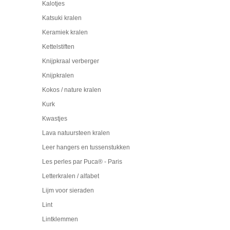
Kalotjes
Katsuki kralen
Keramiek kralen
Kettelstiften
Knijpkraal verberger
Knijpkralen
Kokos / nature kralen
Kurk
Kwastjes
Lava natuursteen kralen
Leer hangers en tussenstukken
Les perles par Puca® - Paris
Letterkralen / alfabet
Lijm voor sieraden
Lint
Lintklemmen