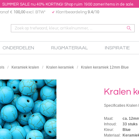
SUMMER SALE nu 40% KORTING! Shop ruim 1900 zomeritems in de sale.
vanaf €
100,00
excl. BTW*
Klantbeoordeling
9.4/10
ONDERDELEN
RIJGMATERIAAL
INSPIRATIE
els
Keramiek kralen
Kralen keramiek
Kralen keramiek 12mm Blue
Kralen 
Specificaties Kralen
Maat:
ca. 12mm
Inhoud:
33 stuks
Kleur:
Blue
Materiaal:
Keramie