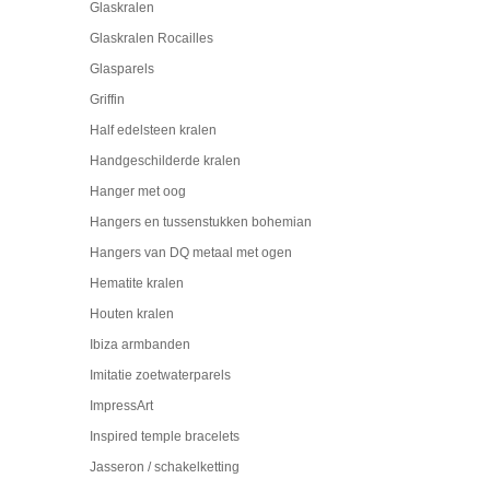
Glaskralen
Glaskralen Rocailles
Glasparels
Griffin
Half edelsteen kralen
Handgeschilderde kralen
Hanger met oog
Hangers en tussenstukken bohemian
Hangers van DQ metaal met ogen
Hematite kralen
Houten kralen
Ibiza armbanden
Imitatie zoetwaterparels
ImpressArt
Inspired temple bracelets
Jasseron / schakelketting