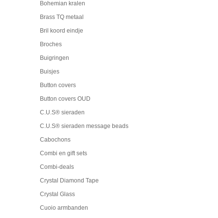
Bohemian kralen
Brass TQ metaal
Bril koord eindje
Broches
Buigringen
Buisjes
Button covers
Button covers OUD
C.U.S® sieraden
C.U.S® sieraden message beads
Cabochons
Combi en gift sets
Combi-deals
Crystal Diamond Tape
Crystal Glass
Cuoio armbanden