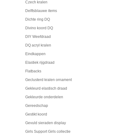
Czech kralen
Delftsblauwe items
Dichte ring DQ
Divino koord DQ
DIY Weefdraad
DQ acryl kralen
Eindkappen
Elastiek rijgdraad
Flatbacks
Geclusterd kralen ornament
Gekleurd elastisch draad
Gekleurde onderdelen
Gereedschap
Gestikt koord
Gevuld sieraden display
Girls Support Girls collectie