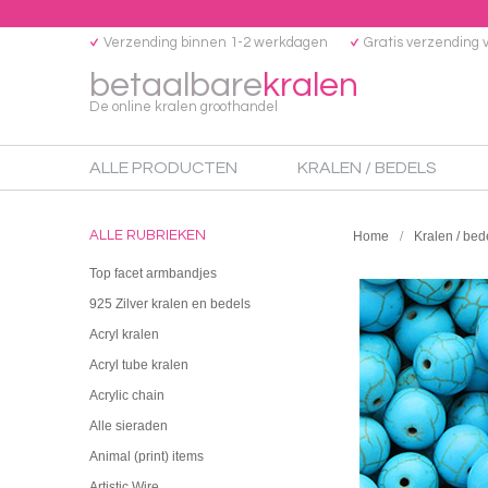
Verzending binnen 1-2 werkdagen
Gratis verzending 
betaalbare
kralen
De online kralen groothandel
ALLE PRODUCTEN
KRALEN / BEDELS
ALLE RUBRIEKEN
Home
Kralen / bed
Top facet armbandjes
925 Zilver kralen en bedels
Acryl kralen
Acryl tube kralen
Acrylic chain
Alle sieraden
Animal (print) items
Artistic Wire