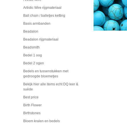
Artistic Wire rijgmateriaal
Ball chain / balletjes ketting
Basis armbanden
Beadalon
Beadalon rijgmateriaal
Beadsmith
Bedel 1 oog
Bedel 2 ogen
Bedels en tussenstukken met
gedroogde bloemetjes
Bekijk hier alle items echt DQ leer &
suède
Best price
Birth Flower
Birthstones
Bloem kralen en bedels