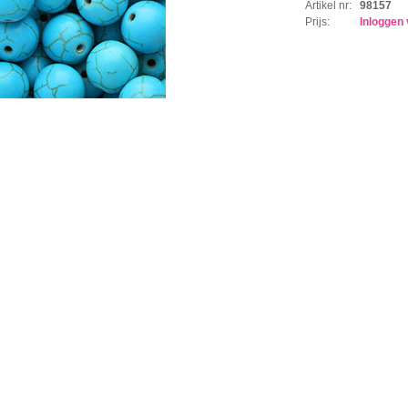
Artikel nr:
98157
Prijs:
Inloggen 