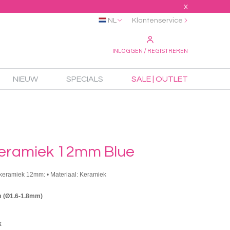
X
NL
Klantenservice
INLOGGEN / REGISTREREN
NIEUW
SPECIALS
SALE | OUTLET
keramiek 12mm Blue
 keramiek 12mm: • Materiaal: Keramiek
 (Ø1.6-1.8mm)
k