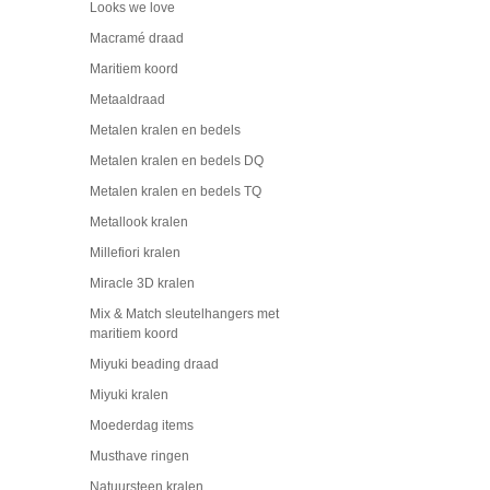
Looks we love
Macramé draad
Maritiem koord
Metaaldraad
Metalen kralen en bedels
Metalen kralen en bedels DQ
Metalen kralen en bedels TQ
Metallook kralen
Millefiori kralen
Miracle 3D kralen
Mix & Match sleutelhangers met
maritiem koord
Miyuki beading draad
Miyuki kralen
Moederdag items
Musthave ringen
Natuursteen kralen