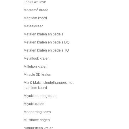
Looks we love
Macramé draad
Maritiem koord
Metaaldraad
Metalen kralen en bedels
Metalen kralen en bedels DQ
Metalen kralen en bedels TQ
Metallook kralen
Millefiori kralen
Miracle 3D kralen
Mix & Match sleutelhangers met
maritiem koord
Miyuki beading draad
Miyuki kralen
Moederdag items
Musthave ringen
Natuursteen kralen