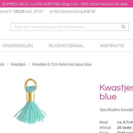
SUMMER SALE nu 40% KORTING! Shop ruim 1900 zomeritems in de sale.
vanaf €
100,00
excl. BTW*
Klantbeoordeling
9.4/10
ONDERDELEN
RIJGMATERIAAL
INSPIRATIE
els
Kwastjes
Kwastjes 0.7cm Gold-cool aqua blue
Kwastje
blue
Specificaties Kwastj
Maat:
ca. 0.7c
Inhoud:
20 stuks
Kleur:
Gold-coo