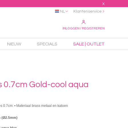
X
NL
Klantenservice
INLOGGEN / REGISTREREN
NIEUW
SPECIALS
SALE | OUTLET
s 0.7cm Gold-cool aqua
es 0.7cm: • Materiaal brass metaal en katoen
m (Ø2.5mm)
l aqua blue