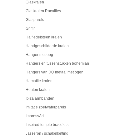
Glaskralen
Glaskralen Rocailles
Glasparels
Griffin
Half edelsteen kralen
Handgeschilderde kralen
Hanger met oog
Hangers en tussenstukken bohemian
Hangers van DQ metaal met ogen
Hematite kralen
Houten kralen
Ibiza armbanden
Imitatie zoetwaterparels
ImpressArt
Inspired temple bracelets
Jasseron / schakelketting