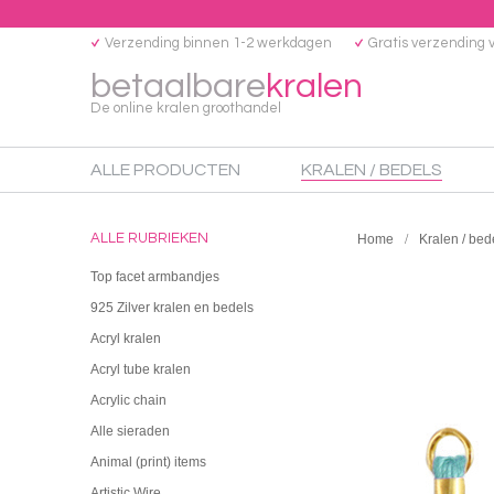
Verzending binnen 1-2 werkdagen
Gratis verzending 
betaalbare
kralen
De online kralen groothandel
ALLE PRODUCTEN
KRALEN / BEDELS
ALLE RUBRIEKEN
Home
Kralen / bed
Top facet armbandjes
925 Zilver kralen en bedels
Acryl kralen
Acryl tube kralen
Acrylic chain
Alle sieraden
Animal (print) items
Artistic Wire