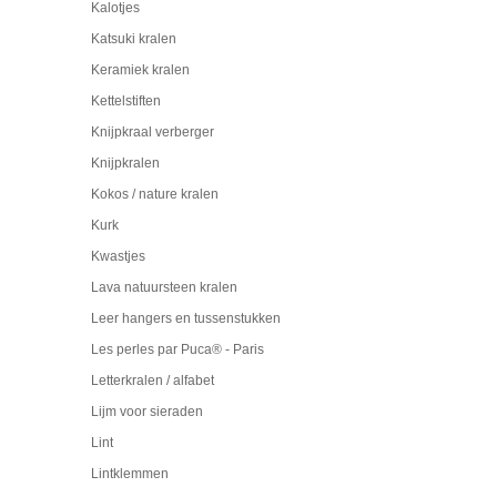
Kalotjes
Katsuki kralen
Keramiek kralen
Kettelstiften
Knijpkraal verberger
Knijpkralen
Kokos / nature kralen
Kurk
Kwastjes
Lava natuursteen kralen
Leer hangers en tussenstukken
Les perles par Puca® - Paris
Letterkralen / alfabet
Lijm voor sieraden
Lint
Lintklemmen