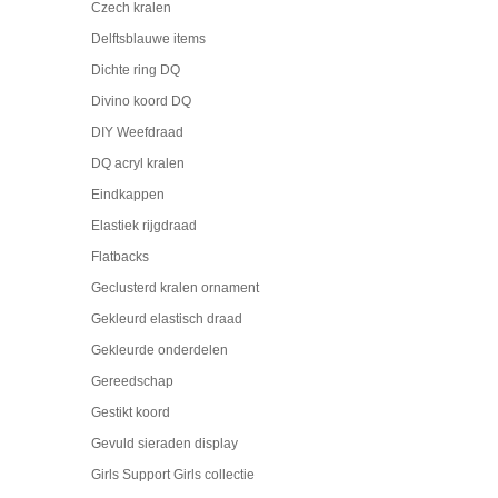
Czech kralen
Delftsblauwe items
Dichte ring DQ
Divino koord DQ
DIY Weefdraad
DQ acryl kralen
Eindkappen
Elastiek rijgdraad
Flatbacks
Geclusterd kralen ornament
Gekleurd elastisch draad
Gekleurde onderdelen
Gereedschap
Gestikt koord
Gevuld sieraden display
Girls Support Girls collectie