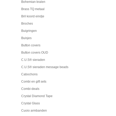
Bohemian kralen
Brass TQ metaal
Bril koord eindje
Broches
Buigringen
Buisjes
Button covers
Button covers OUD
C.U.S® sieraden
C.U.S® sieraden message beads
Cabochons
Combi en gift sets
Combi-deals
Crystal Diamond Tape
Crystal Glass
Cuoio armbanden