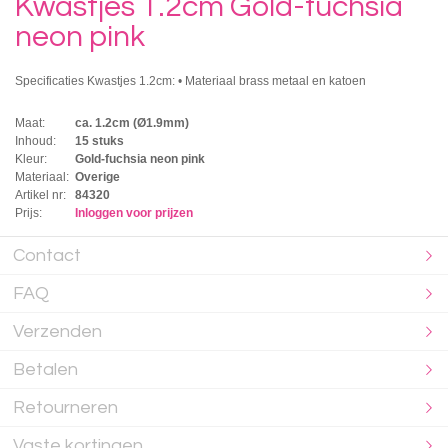
Kwastjes 1.2cm Gold-fuchsia
neon pink
Specificaties Kwastjes 1.2cm: • Materiaal brass metaal en katoen
Maat:
ca. 1.2cm (Ø1.9mm)
Inhoud:
15 stuks
Kleur:
Gold-fuchsia neon pink
Materiaal:
Overige
Artikel nr:
84320
Prijs:
Inloggen voor prijzen
Contact
FAQ
Verzenden
Betalen
Retourneren
Vaste kortingen