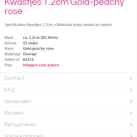
Kwastjes 1.2cm Gold-peachy
rose
Specificaties Kwastjes 1.2cm: • Materiaal brass metaal en katoen
Maat:
ca. 1.2cm (Ø1.9mm)
Inhoud:
15 stuks
Kleur:
Gold-peachy rose
Materiaal:
Overige
Artikel nr:
84314
Prijs:
Inloggen voor prijzen
Contact
FAQ
Verzenden
Betalen
Retourneren
Vaste kortingen