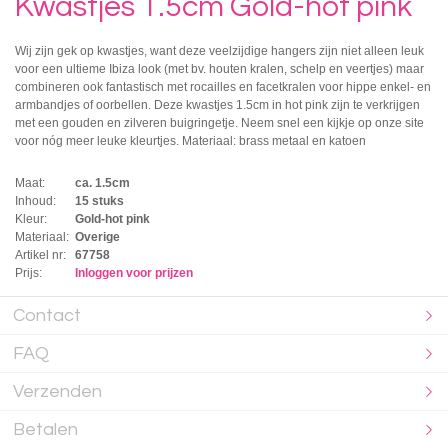
Kwastjes 1.5cm Gold-hot pink
Wij zijn gek op kwastjes, want deze veelzijdige hangers zijn niet alleen leuk
voor een ultieme Ibiza look (met bv. houten kralen, schelp en veertjes) maar
combineren ook fantastisch met rocailles en facetkralen voor hippe enkel- en
armbandjes of oorbellen. Deze kwastjes 1.5cm in hot pink zijn te verkrijgen
met een gouden en zilveren buigringetje. Neem snel een kijkje op onze site
voor nóg meer leuke kleurtjes. Materiaal: brass metaal en katoen
Maat:
ca. 1.5cm
Inhoud:
15 stuks
Kleur:
Gold-hot pink
Materiaal:
Overige
Artikel nr:
67758
Prijs:
Inloggen voor prijzen
Contact
FAQ
Verzenden
Betalen