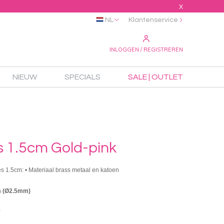
X
NL
Klantenservice
INLOGGEN / REGISTREREN
NIEUW
SPECIALS
SALE | OUTLET
s 1.5cm Gold-pink
es 1.5cm: • Materiaal brass metaal en katoen
m (Ø2.5mm)
k