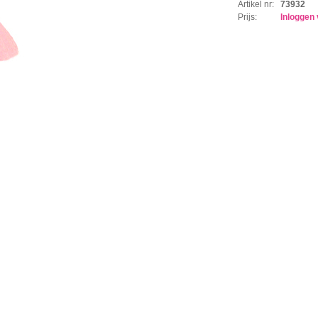
Artikel nr:
73932
Prijs:
Inloggen 