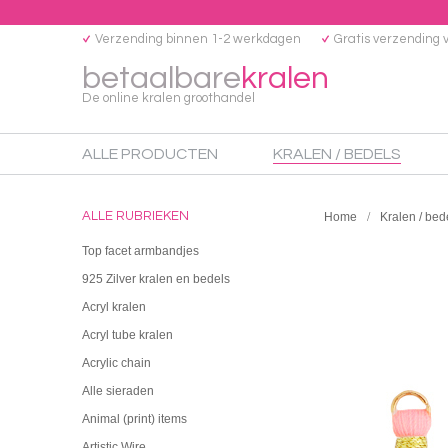
Verzending binnen 1-2 werkdagen
Gratis verzending 
betaalbare
kralen
De online kralen groothandel
ALLE PRODUCTEN
KRALEN / BEDELS
ALLE RUBRIEKEN
Home
Kralen / bed
Top facet armbandjes
925 Zilver kralen en bedels
Acryl kralen
Acryl tube kralen
Acrylic chain
Alle sieraden
Animal (print) items
Artistic Wire