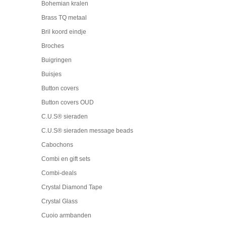
Bohemian kralen
Brass TQ metaal
Bril koord eindje
Broches
Buigringen
Buisjes
Button covers
Button covers OUD
C.U.S® sieraden
C.U.S® sieraden message beads
Cabochons
Combi en gift sets
Combi-deals
Crystal Diamond Tape
Crystal Glass
Cuoio armbanden