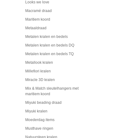
Looks we love
Macramé draad
Maritiem koord
Metaaldraad
Metalen kralen en bedels
Metalen kralen en bedels DQ
Metalen kralen en bedels TQ
Metallook kralen
Millefiori kralen
Miracle 3D kralen
Mix & Match sleutelhangers met
maritiem koord
Miyuki beading draad
Miyuki kralen
Moederdag items
Musthave ringen
Natuursteen kralen