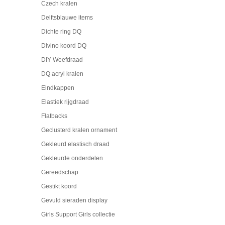
Czech kralen
Delftsblauwe items
Dichte ring DQ
Divino koord DQ
DIY Weefdraad
DQ acryl kralen
Eindkappen
Elastiek rijgdraad
Flatbacks
Geclusterd kralen ornament
Gekleurd elastisch draad
Gekleurde onderdelen
Gereedschap
Gestikt koord
Gevuld sieraden display
Girls Support Girls collectie