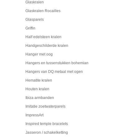
Glaskralen
Glaskralen Rocailles
Glasparels
Griffin
Half edelsteen kralen
Handgeschilderde kralen
Hanger met oog
Hangers en tussenstukken bohemian
Hangers van DQ metaal met ogen
Hematite kralen
Houten kralen
Ibiza armbanden
Imitatie zoetwaterparels
ImpressArt
Inspired temple bracelets
Jasseron / schakelketting