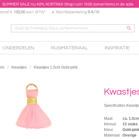
SUMMER SALE nu 40% KORTING! Shop ruim 1900 zomeritems in de sale.
vanaf €
100,00
excl. BTW*
Klantbeoordeling
9.4/10
ONDERDELEN
RIJGMATERIAAL
INSPIRATIE
els
Kwastjes
Kwastjes 1.5cm Gold-pink
Kwastje
Specificaties Kwastj
Maat:
ca. 1.5c
Inhoud:
15 stuks
Kleur:
Gold-pin
Materiaal:
Overige