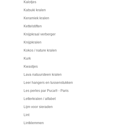
Kalotjes
Katsuki kralen
Keramiek kralen
Kettelstiften
Knijpkraal verberger
Knijpkralen
Kokos / nature kralen
Kurk
Kwastjes
Lava natuursteen kralen
Leer hangers en tussenstukken
Les perles par Puca® - Paris
Letterkralen / alfabet
Lijm voor sieraden
Lint
Lintklemmen