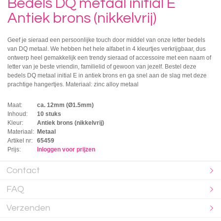
Bedels DQ metaal initial E
Antiek brons (nikkelvrij)
Geef je sieraad een persoonlijke touch door middel van onze letter bedels
van DQ metaal. We hebben het hele alfabet in 4 kleurtjes verkrijgbaar, dus
ontwerp heel gemakkelijk een trendy sieraad of accessoire met een naam of
letter van je beste vriendin, familielid of gewoon van jezelf. Bestel deze
bedels DQ metaal initial E in antiek brons en ga snel aan de slag met deze
prachtige hangertjes. Materiaal: zinc alloy metaal
Maat:
ca. 12mm (Ø1.5mm)
Inhoud:
10 stuks
Kleur:
Antiek brons (nikkelvrij)
Materiaal:
Metaal
Artikel nr:
65459
Prijs:
Inloggen voor prijzen
Contact
FAQ
Verzenden