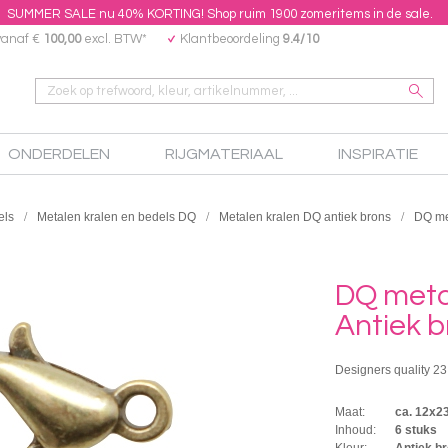
SUMMER SALE nu 40% KORTING! Shop ruim 1900 zomeritems in de sale.
vanaf €
100,00
excl. BTW*
Klantbeoordeling
9.4/10
ONDERDELEN
RIJGMATERIAAL
INSPIRATIE
els
Metalen kralen en bedels DQ
Metalen kralen DQ antiek brons
DQ met
DQ meta
Antiek br
Designers quality 23
Maat:
ca. 12x
Inhoud:
6 stuks
Kleur:
Antiek br