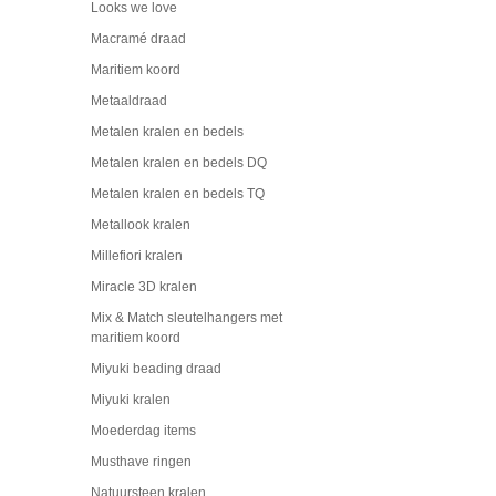
Looks we love
Macramé draad
Maritiem koord
Metaaldraad
Metalen kralen en bedels
Metalen kralen en bedels DQ
Metalen kralen en bedels TQ
Metallook kralen
Millefiori kralen
Miracle 3D kralen
Mix & Match sleutelhangers met
maritiem koord
Miyuki beading draad
Miyuki kralen
Moederdag items
Musthave ringen
Natuursteen kralen