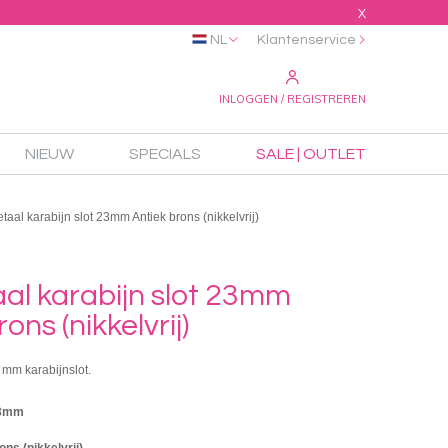
X
NL
Klantenservice
INLOGGEN / REGISTREREN
NIEUW
SPECIALS
SALE | OUTLET
aal karabijn slot 23mm Antiek brons (nikkelvrij)
al karabijn slot 23mm
ons (nikkelvrij)
 mm karabijnslot.
23mm
ons (nikkelvrij)