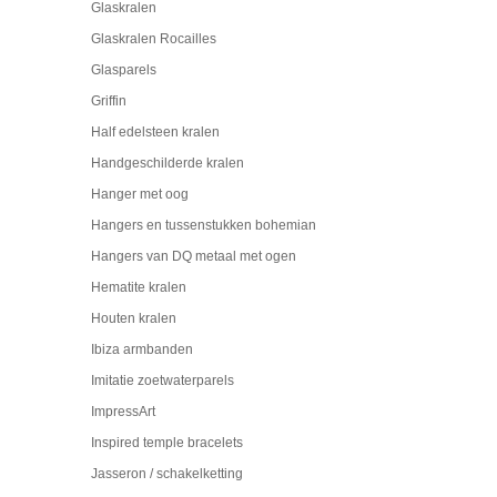
Glaskralen
Glaskralen Rocailles
Glasparels
Griffin
Half edelsteen kralen
Handgeschilderde kralen
Hanger met oog
Hangers en tussenstukken bohemian
Hangers van DQ metaal met ogen
Hematite kralen
Houten kralen
Ibiza armbanden
Imitatie zoetwaterparels
ImpressArt
Inspired temple bracelets
Jasseron / schakelketting