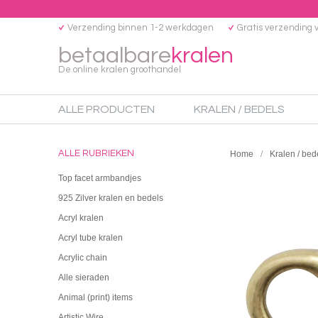
Verzending binnen 1-2 werkdagen
Gratis verzending 
betaalbare
kralen
De online kralen groothandel
ALLE PRODUCTEN
KRALEN / BEDELS
ALLE RUBRIEKEN
Home
Kralen / bed
Top facet armbandjes
925 Zilver kralen en bedels
Acryl kralen
Acryl tube kralen
Acrylic chain
Alle sieraden
Animal (print) items
Artistic Wire