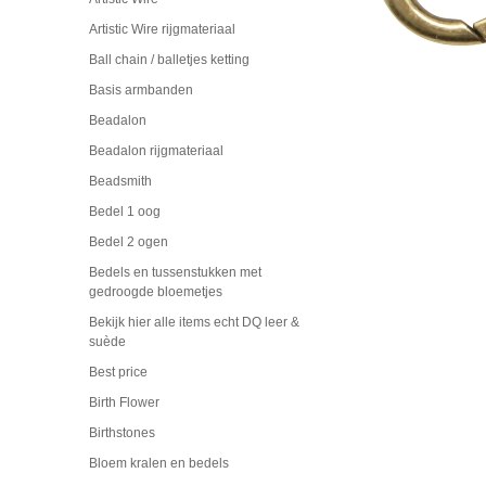
Artistic Wire rijgmateriaal
Ball chain / balletjes ketting
Basis armbanden
Beadalon
Beadalon rijgmateriaal
Beadsmith
Bedel 1 oog
Bedel 2 ogen
Bedels en tussenstukken met
gedroogde bloemetjes
Bekijk hier alle items echt DQ leer &
suède
Best price
Birth Flower
Birthstones
Bloem kralen en bedels