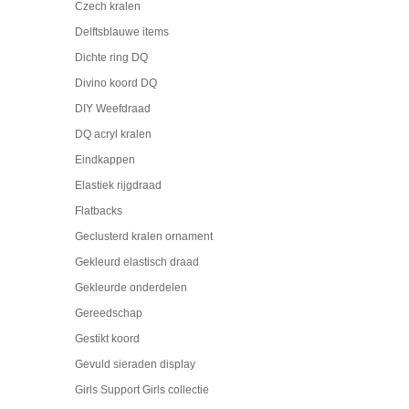
Czech kralen
Delftsblauwe items
Dichte ring DQ
Divino koord DQ
DIY Weefdraad
DQ acryl kralen
Eindkappen
Elastiek rijgdraad
Flatbacks
Geclusterd kralen ornament
Gekleurd elastisch draad
Gekleurde onderdelen
Gereedschap
Gestikt koord
Gevuld sieraden display
Girls Support Girls collectie