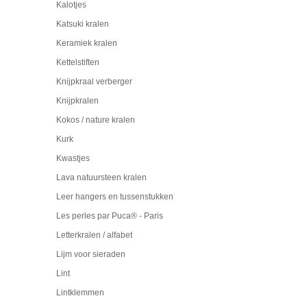
Kalotjes
Katsuki kralen
Keramiek kralen
Kettelstiften
Knijpkraal verberger
Knijpkralen
Kokos / nature kralen
Kurk
Kwastjes
Lava natuursteen kralen
Leer hangers en tussenstukken
Les perles par Puca® - Paris
Letterkralen / alfabet
Lijm voor sieraden
Lint
Lintklemmen