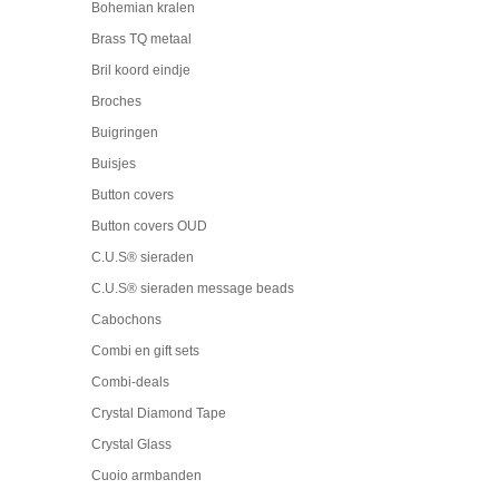
Bohemian kralen
Brass TQ metaal
Bril koord eindje
Broches
Buigringen
Buisjes
Button covers
Button covers OUD
C.U.S® sieraden
C.U.S® sieraden message beads
Cabochons
Combi en gift sets
Combi-deals
Crystal Diamond Tape
Crystal Glass
Cuoio armbanden