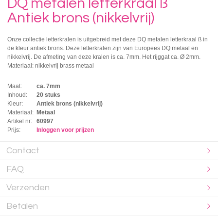
DQ metalen letterkraal ß
Antiek brons (nikkelvrij)
Onze collectie letterkralen is uitgebreid met deze DQ metalen letterkraal ß in
de kleur antiek brons. Deze letterkralen zijn van Europees DQ metaal en
nikkelvrij. De afmeting van deze kralen is ca. 7mm. Het rijggat ca. Ø 2mm.
Materiaal: nikkelvrij brass metaal
Maat:
ca. 7mm
Inhoud:
20 stuks
Kleur:
Antiek brons (nikkelvrij)
Materiaal:
Metaal
Artikel nr:
60997
Prijs:
Inloggen voor prijzen
Contact
FAQ
Verzenden
Betalen