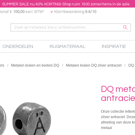
SUMMER SALE nu 40% KORTING! Shop ruim 1900 zomeritems in de sale.
vanaf €
100,00
excl. BTW*
Klantbeoordeling
9.4/10
ONDERDELEN
RIJGMATERIAAL
INSPIRATIE
els
Metalen kralen en bedels DQ
Metalen kralen DQ zilver antraciet
DQ m
DQ metal
antraciet
Onze collectie letter
zilver antraciet. Dez
afmeting van deze kra
metaal