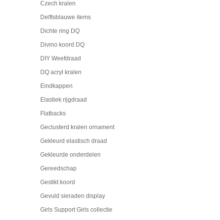
Czech kralen
Delftsblauwe items
Dichte ring DQ
Divino koord DQ
DIY Weefdraad
DQ acryl kralen
Eindkappen
Elastiek rijgdraad
Flatbacks
Geclusterd kralen ornament
Gekleurd elastisch draad
Gekleurde onderdelen
Gereedschap
Gestikt koord
Gevuld sieraden display
Girls Support Girls collectie