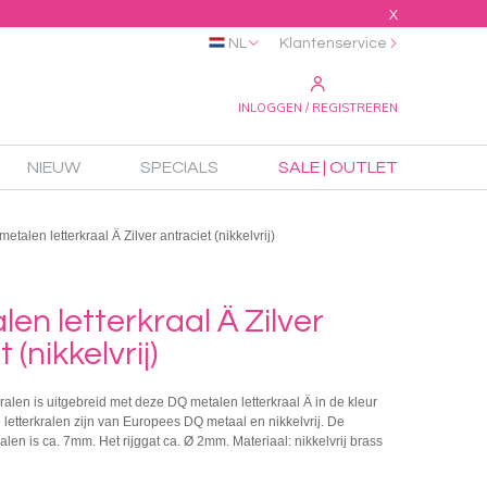
X
NL
Klantenservice
INLOGGEN / REGISTREREN
NIEUW
SPECIALS
SALE | OUTLET
etalen letterkraal Ä Zilver antraciet (nikkelvrij)
en letterkraal Ä Zilver
 (nikkelvrij)
kralen is uitgebreid met deze DQ metalen letterkraal Ä in de kleur
e letterkralen zijn van Europees DQ metaal en nikkelvrij. De
len is ca. 7mm. Het rijggat ca. Ø 2mm. Materiaal: nikkelvrij brass