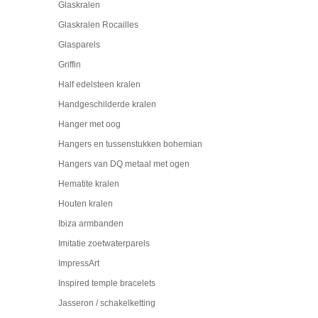
Glaskralen
Glaskralen Rocailles
Glasparels
Griffin
Half edelsteen kralen
Handgeschilderde kralen
Hanger met oog
Hangers en tussenstukken bohemian
Hangers van DQ metaal met ogen
Hematite kralen
Houten kralen
Ibiza armbanden
Imitatie zoetwaterparels
ImpressArt
Inspired temple bracelets
Jasseron / schakelketting