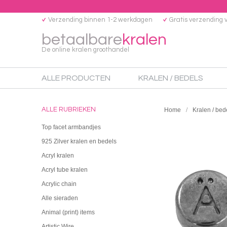
Verzending binnen 1-2 werkdagen
Gratis verzending 
betaalbare
kralen
De online kralen groothandel
ALLE PRODUCTEN
KRALEN / BEDELS
ALLE RUBRIEKEN
Home
Kralen / bed
Top facet armbandjes
925 Zilver kralen en bedels
Acryl kralen
Acryl tube kralen
Acrylic chain
Alle sieraden
Animal (print) items
Artistic Wire