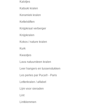
Kalotjes
Katsuki kralen
Keramiek kralen
Kettelstiften
Knijpkraal verberger
Knijpkralen
Kokos / nature kralen
Kurk
Kwastjes
Lava natuursteen kralen
Leer hangers en tussenstukken
Les perles par Puca® - Paris
Letterkralen / alfabet
Lijm voor sieraden
Lint
Lintklemmen