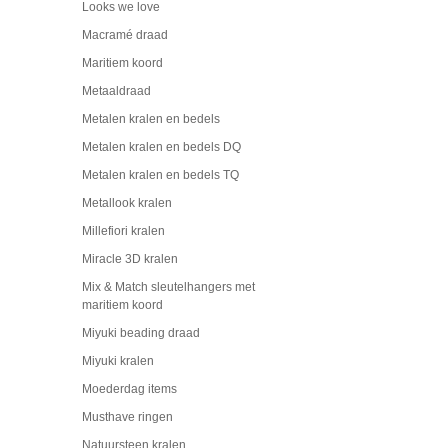
Looks we love
Macramé draad
Maritiem koord
Metaaldraad
Metalen kralen en bedels
Metalen kralen en bedels DQ
Metalen kralen en bedels TQ
Metallook kralen
Millefiori kralen
Miracle 3D kralen
Mix & Match sleutelhangers met
maritiem koord
Miyuki beading draad
Miyuki kralen
Moederdag items
Musthave ringen
Natuursteen kralen