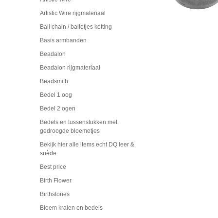
Artistic Wire rijgmateriaal
Ball chain / balletjes ketting
Basis armbanden
Beadalon
Beadalon rijgmateriaal
Beadsmith
Bedel 1 oog
Bedel 2 ogen
Bedels en tussenstukken met
gedroogde bloemetjes
Bekijk hier alle items echt DQ leer &
suède
Best price
Birth Flower
Birthstones
Bloem kralen en bedels