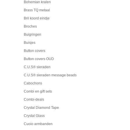
Bohemian kralen
Brass TQ metaal
Bril koord eindje
Broches
Buigringen
Buisjes
Button covers
Button covers OUD
C.U.S® sieraden
C.U.S® sieraden message beads
Cabochons
Combi en gift sets
Combi-deals
Crystal Diamond Tape
Crystal Glass
Cuoio armbanden