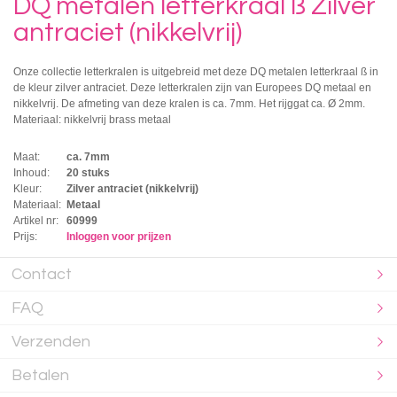
DQ metalen letterkraal ß Zilver
antraciet (nikkelvrij)
Onze collectie letterkralen is uitgebreid met deze DQ metalen letterkraal ß in
de kleur zilver antraciet. Deze letterkralen zijn van Europees DQ metaal en
nikkelvrij. De afmeting van deze kralen is ca. 7mm. Het rijggat ca. Ø 2mm.
Materiaal: nikkelvrij brass metaal
Maat:
ca. 7mm
Inhoud:
20 stuks
Kleur:
Zilver antraciet (nikkelvrij)
Materiaal:
Metaal
Artikel nr:
60999
Prijs:
Inloggen voor prijzen
Contact
FAQ
Verzenden
Betalen