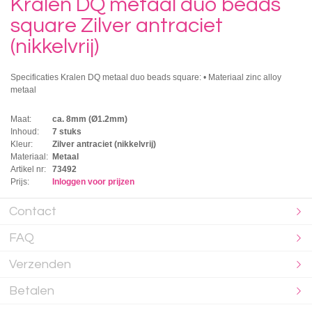
Kralen DQ metaal duo beads
square Zilver antraciet
(nikkelvrij)
Specificaties Kralen DQ metaal duo beads square: • Materiaal zinc alloy
metaal
Maat:
ca. 8mm (Ø1.2mm)
Inhoud:
7 stuks
Kleur:
Zilver antraciet (nikkelvrij)
Materiaal:
Metaal
Artikel nr:
73492
Prijs:
Inloggen voor prijzen
Contact
FAQ
Verzenden
Betalen