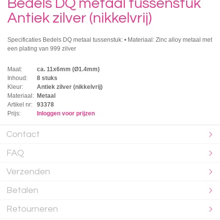
Bedels DQ metaal tussenstuk
Antiek zilver (nikkelvrij)
Specificaties Bedels DQ metaal tussenstuk: • Materiaal: Zinc alloy metaal met
een plating van 999 zilver
Maat:
ca. 11x6mm (Ø1.4mm)
Inhoud:
8 stuks
Kleur:
Antiek zilver (nikkelvrij)
Materiaal:
Metaal
Artikel nr:
93378
Prijs:
Inloggen voor prijzen
Contact
FAQ
Verzenden
Betalen
Retourneren