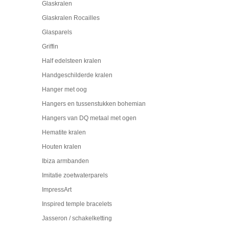
Glaskralen
Glaskralen Rocailles
Glasparels
Griffin
Half edelsteen kralen
Handgeschilderde kralen
Hanger met oog
Hangers en tussenstukken bohemian
Hangers van DQ metaal met ogen
Hematite kralen
Houten kralen
Ibiza armbanden
Imitatie zoetwaterparels
ImpressArt
Inspired temple bracelets
Jasseron / schakelketting