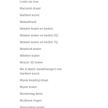
Looks we love
Macramé draad
Maritiem koord
Metaaldraad
Metalen kralen en bedels
Metalen kralen en bedels DQ
Metalen kralen en bedels TQ
Metallook kralen
Millefiori kralen
Miracle 3D kralen
Mix & Match sleutelhangers met
maritiem koord
Miyuki beading draad
Miyuki kralen
Moederdag items
Musthave ringen
Natuursteen kralen