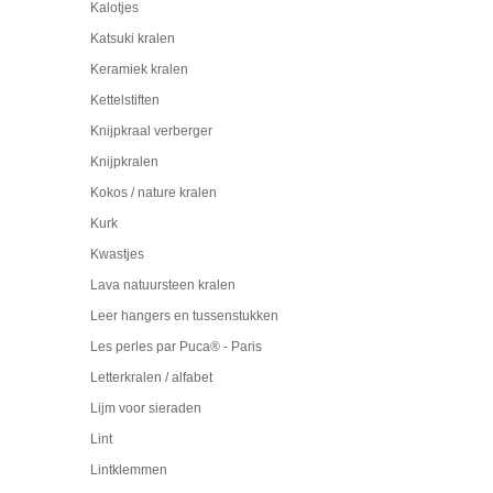
Kalotjes
Katsuki kralen
Keramiek kralen
Kettelstiften
Knijpkraal verberger
Knijpkralen
Kokos / nature kralen
Kurk
Kwastjes
Lava natuursteen kralen
Leer hangers en tussenstukken
Les perles par Puca® - Paris
Letterkralen / alfabet
Lijm voor sieraden
Lint
Lintklemmen