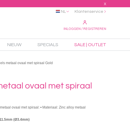
X
NL
Klantenservice
INLOGGEN / REGISTREREN
NIEUW
SPECIALS
SALE | OUTLET
els metaal ovaal met spiraal Gold
etaal ovaal met spiraal
metaal ovaal met spiraal: • Materiaal: Zinc alloy metaal
x11.5mm (Ø3.4mm)