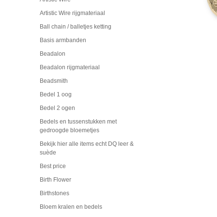
Artistic Wire rijgmateriaal
Ball chain / balletjes ketting
Basis armbanden
Beadalon
Beadalon rijgmateriaal
Beadsmith
Bedel 1 oog
Bedel 2 ogen
Bedels en tussenstukken met
gedroogde bloemetjes
Bekijk hier alle items echt DQ leer &
suède
Best price
Birth Flower
Birthstones
Bloem kralen en bedels