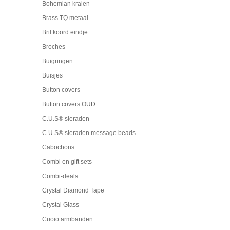
Bohemian kralen
Brass TQ metaal
Bril koord eindje
Broches
Buigringen
Buisjes
Button covers
Button covers OUD
C.U.S® sieraden
C.U.S® sieraden message beads
Cabochons
Combi en gift sets
Combi-deals
Crystal Diamond Tape
Crystal Glass
Cuoio armbanden