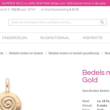
SUMMER SALE nu 40% KORTING! Shop ruim 1900 zomeritems in de sale.
vanaf €
100,00
excl. BTW*
Klantbeoordeling
9.4/10
ONDERDELEN
RIJGMATERIAAL
INSPIRATIE
els
Metalen kralen en bedels
Metalen kralen en bedels goudkleurig
Bed
Bedels m
Gold
Specificaties Bedels 
Maat:
ca. 18.5
Inhoud:
6 stuks
Kleur:
Gold