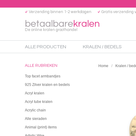
Verzending binnen 1-2 werkdagen
Gratis verzending 
betaalbare
kralen
De online kralen groothandel
ALLE PRODUCTEN
KRALEN / BEDELS
ALLE RUBRIEKEN
Home
Kralen / bed
Top facet armbandjes
925 Zilver kralen en bedels
Acryl kralen
Acryl tube kralen
Acrylic chain
Alle sieraden
Animal (print) items
Artistic Wire