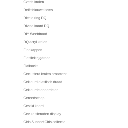
Czech kralen
Delftsblauwe items
Dichte ring DQ
Divino koord DQ
DIY Weefdraad
DQ acryl kralen
Eindkappen
Elastiek rijgdraad
Flatbacks
Geclusterd kralen ornament
Gekleurd elastisch draad
Gekleurde onderdelen
Gereedschap
Gestikt koord
Gevuld sieraden display
Girls Support Girls collectie