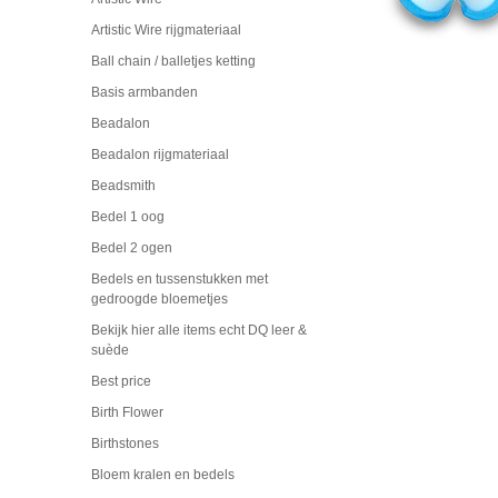
Artistic Wire rijgmateriaal
Ball chain / balletjes ketting
Basis armbanden
Beadalon
Beadalon rijgmateriaal
Beadsmith
Bedel 1 oog
Bedel 2 ogen
Bedels en tussenstukken met
gedroogde bloemetjes
Bekijk hier alle items echt DQ leer &
suède
Best price
Birth Flower
Birthstones
Bloem kralen en bedels