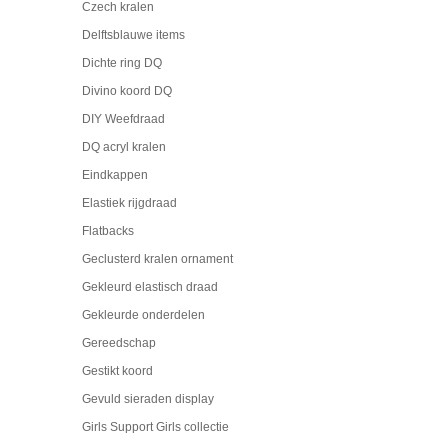
Czech kralen
Delftsblauwe items
Dichte ring DQ
Divino koord DQ
DIY Weefdraad
DQ acryl kralen
Eindkappen
Elastiek rijgdraad
Flatbacks
Geclusterd kralen ornament
Gekleurd elastisch draad
Gekleurde onderdelen
Gereedschap
Gestikt koord
Gevuld sieraden display
Girls Support Girls collectie