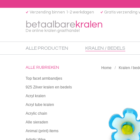
Verzending binnen 1-2 werkdagen
Gratis verzending 
betaalbare
kralen
De online kralen groothandel
ALLE PRODUCTEN
KRALEN / BEDELS
ALLE RUBRIEKEN
Home
Kralen / bed
Top facet armbandjes
925 Zilver kralen en bedels
Acryl kralen
Acryl tube kralen
Acrylic chain
Alle sieraden
Animal (print) items
Artistic Wire