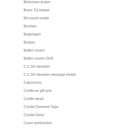
Bohemian kralen
Brass TQ metaal
Bril koord eindje
Broches
Buigringen
Buisjes
Button covers
Button covers OUD
C.U.S® sieraden
C.U.S® sieraden message beads
Cabochons
Combi en gift sets
Combi-deals
Crystal Diamond Tape
Crystal Glass
Cuoio armbanden