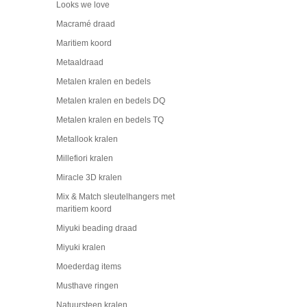
Looks we love
Macramé draad
Maritiem koord
Metaaldraad
Metalen kralen en bedels
Metalen kralen en bedels DQ
Metalen kralen en bedels TQ
Metallook kralen
Millefiori kralen
Miracle 3D kralen
Mix & Match sleutelhangers met
maritiem koord
Miyuki beading draad
Miyuki kralen
Moederdag items
Musthave ringen
Natuursteen kralen