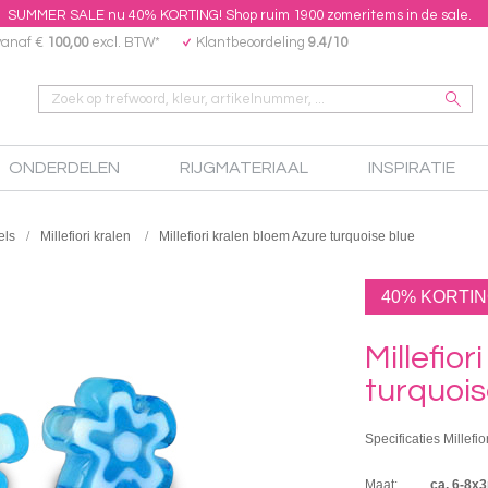
SUMMER SALE nu 40% KORTING! Shop ruim 1900 zomeritems in de sale.
vanaf €
100,00
excl. BTW*
Klantbeoordeling
9.4/10
ONDERDELEN
RIJGMATERIAAL
INSPIRATIE
els
Millefiori kralen
Millefiori kralen bloem Azure turquoise blue
40% KORTI
Millefio
turquois
Specificaties Millefio
Maat:
ca. 6-8