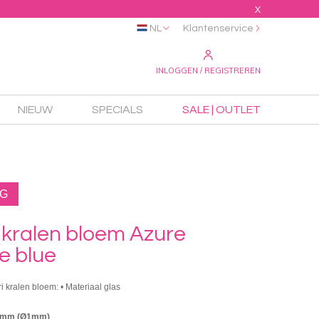
X
NL
Klantenservice
INLOGGEN / REGISTREREN
NIEUW
SPECIALS
SALE | OUTLET
NG
ri kralen bloem Azure
e blue
ri kralen bloem: • Materiaal glas
x3mm (Ø1mm)