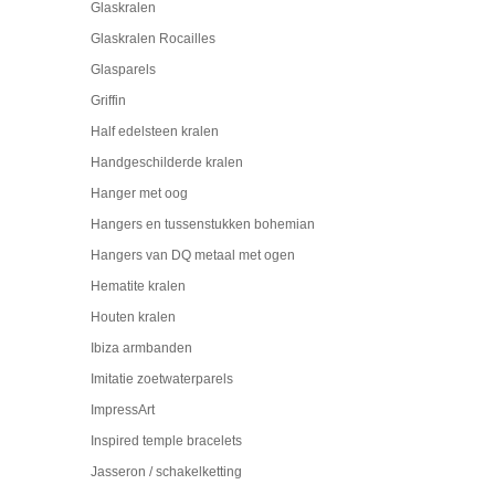
Glaskralen
Glaskralen Rocailles
Glasparels
Griffin
Half edelsteen kralen
Handgeschilderde kralen
Hanger met oog
Hangers en tussenstukken bohemian
Hangers van DQ metaal met ogen
Hematite kralen
Houten kralen
Ibiza armbanden
Imitatie zoetwaterparels
ImpressArt
Inspired temple bracelets
Jasseron / schakelketting