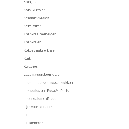
Kalotjes
Katsuki kralen
Keramiek kralen
Kettelstiften
Knijpkraal verberger
Knijpkralen
Kokos / nature kralen
Kurk
Kwastjes
Lava natuursteen kralen
Leer hangers en tussenstukken
Les perles par Puca® - Paris
Letterkralen / alfabet
Lijm voor sieraden
Lint
Lintklemmen