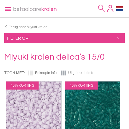
betaalbare
kralen
Terug naar Miyuki kralen
FILTER OP
Miyuki kralen delica’s 15/0
TOON MET:
Beknopte info
Uitgebreide info
40% KORTING
40% KORTING