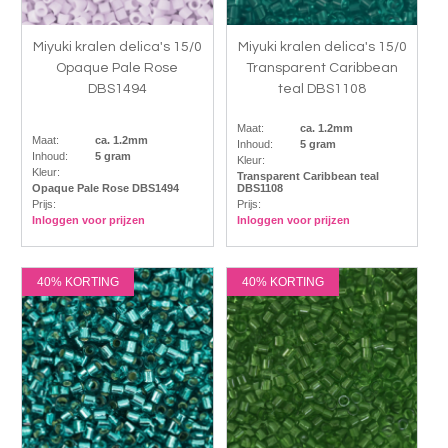
Miyuki kralen delica's 15/0
Miyuki kralen delica's 15/0
Opaque Pale Rose
Transparent Caribbean
DBS1494
teal DBS1108
Maat:
ca. 1.2mm
Maat:
ca. 1.2mm
Inhoud:
5 gram
Inhoud:
5 gram
Kleur:
Kleur:
Transparent Caribbean teal
Opaque Pale Rose DBS1494
DBS1108
Prijs:
Prijs:
Inloggen voor prijzen
Inloggen voor prijzen
40% KORTING
40% KORTING