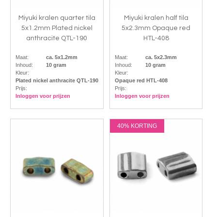
Miyuki kralen quarter tila
Miyuki kralen half tila
5x1.2mm Plated nickel
5x2.3mm Opaque red
anthracite QTL-190
HTL-408
Maat:
ca. 5x1.2mm
Maat:
ca. 5x2.3mm
Inhoud:
10 gram
Inhoud:
10 gram
Kleur:
Kleur:
Plated nickel anthracite QTL-190
Opaque red HTL-408
Prijs:
Prijs:
Inloggen voor prijzen
Inloggen voor prijzen
40% KORTING