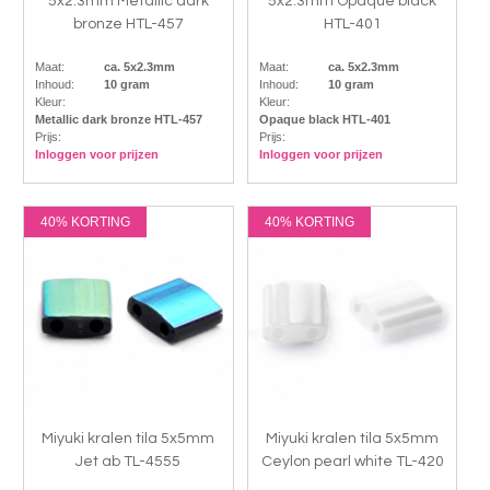
5x2.3mm Metallic dark
5x2.3mm Opaque black
bronze HTL-457
HTL-401
Maat:
ca. 5x2.3mm
Maat:
ca. 5x2.3mm
Inhoud:
10 gram
Inhoud:
10 gram
Kleur:
Kleur:
Metallic dark bronze HTL-457
Opaque black HTL-401
Prijs:
Prijs:
Inloggen voor prijzen
Inloggen voor prijzen
40% KORTING
40% KORTING
Miyuki kralen tila 5x5mm
Miyuki kralen tila 5x5mm
Jet ab TL-4555
Ceylon pearl white TL-420