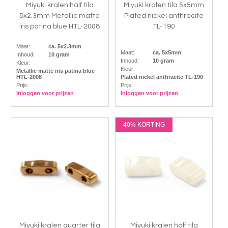
Miyuki kralen half tila
Miyuki kralen tila 5x5mm
5x2.3mm Metallic matte
Plated nickel anthracite
iris patina blue HTL-2008
TL-190
Maat:
ca. 5x2.3mm
Maat:
ca. 5x5mm
Inhoud:
10 gram
Inhoud:
10 gram
Kleur:
Kleur:
Metallic matte iris patina blue
HTL-2008
Plated nickel anthracite TL-190
Prijs:
Prijs:
Inloggen voor prijzen
Inloggen voor prijzen
40% KORTING
Miyuki kralen quarter tila
Miyuki kralen half tila