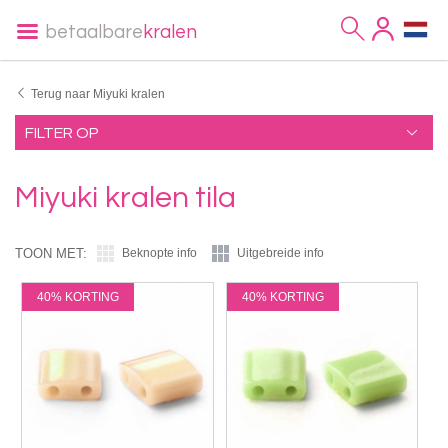
betaalbare
kralen
Terug naar Miyuki kralen
FILTER OP
Miyuki kralen tila
TOON MET:
Beknopte info
Uitgebreide info
40% KORTING
40% KORTING