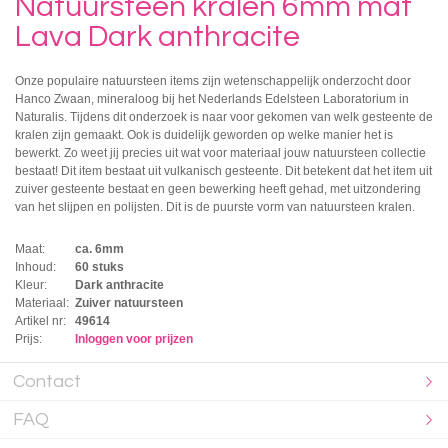
Natuursteen kralen 6mm mat
Lava Dark anthracite
Onze populaire natuursteen items zijn wetenschappelijk onderzocht door
Hanco Zwaan, mineraloog bij het Nederlands Edelsteen Laboratorium in
Naturalis. Tijdens dit onderzoek is naar voor gekomen van welk gesteente de
kralen zijn gemaakt. Ook is duidelijk geworden op welke manier het is
bewerkt. Zo weet jij precies uit wat voor materiaal jouw natuursteen collectie
bestaat! Dit item bestaat uit vulkanisch gesteente. Dit betekent dat het item uit
zuiver gesteente bestaat en geen bewerking heeft gehad, met uitzondering
van het slijpen en polijsten. Dit is de puurste vorm van natuursteen kralen.
Maat:
ca. 6mm
Inhoud:
60 stuks
Kleur:
Dark anthracite
Materiaal:
Zuiver natuursteen
Artikel nr:
49614
Prijs:
Inloggen voor prijzen
Contact
FAQ