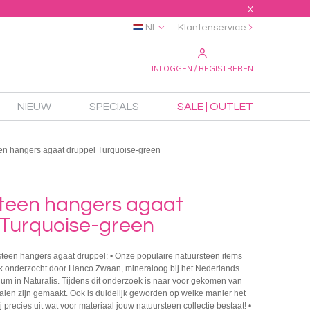
X
NL
Klantenservice
INLOGGEN / REGISTREREN
NIEUW
SPECIALS
SALE | OUTLET
en hangers agaat druppel Turquoise-green
teen hangers agaat
 Turquoise-green
steen hangers agaat druppel: • Onze populaire natuursteen items
jk onderzocht door Hanco Zwaan, mineraloog bij het Nederlands
um in Naturalis. Tijdens dit onderzoek is naar voor gekomen van
alen zijn gemaakt. Ook is duidelijk geworden op welke manier het
ij precies uit wat voor materiaal jouw natuursteen collectie bestaat! •