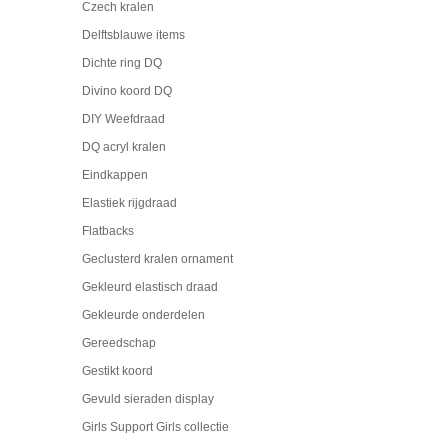
Czech kralen
Delftsblauwe items
Dichte ring DQ
Divino koord DQ
DIY Weefdraad
DQ acryl kralen
Eindkappen
Elastiek rijgdraad
Flatbacks
Geclusterd kralen ornament
Gekleurd elastisch draad
Gekleurde onderdelen
Gereedschap
Gestikt koord
Gevuld sieraden display
Girls Support Girls collectie