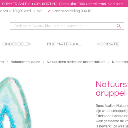
SUMMER SALE nu 40% KORTING! Shop ruim 1900 zomeritems in de sale.
vanaf €
100,00
excl. BTW*
Klantbeoordeling
9.4/10
ONDERDELEN
RIJGMATERIAAL
INSPIRATIE
els
Natuursteen kralen
Natuursteen bedels en tussenstukken
Natuurste
Natuurs
druppel
Specificaties Natuur
zijn wetenschappeli
Edelsteen Laboratori
welk gesteente de kr
is bewerkt. Zo weet j