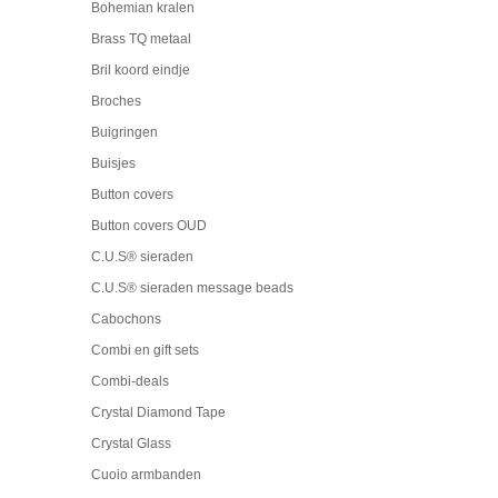
Bohemian kralen
Brass TQ metaal
Bril koord eindje
Broches
Buigringen
Buisjes
Button covers
Button covers OUD
C.U.S® sieraden
C.U.S® sieraden message beads
Cabochons
Combi en gift sets
Combi-deals
Crystal Diamond Tape
Crystal Glass
Cuoio armbanden