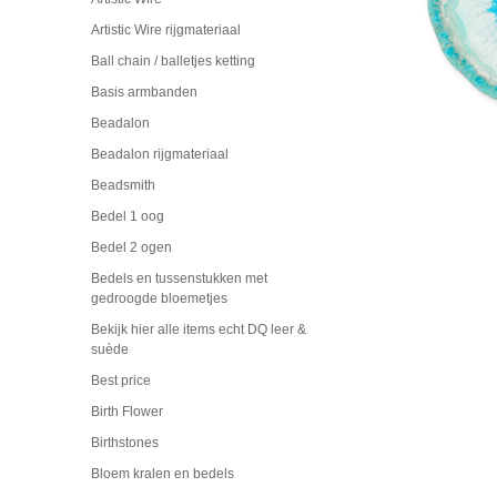
Artistic Wire rijgmateriaal
Ball chain / balletjes ketting
Basis armbanden
Beadalon
Beadalon rijgmateriaal
Beadsmith
Bedel 1 oog
Bedel 2 ogen
Bedels en tussenstukken met
gedroogde bloemetjes
Bekijk hier alle items echt DQ leer &
suède
Best price
Birth Flower
Birthstones
Bloem kralen en bedels