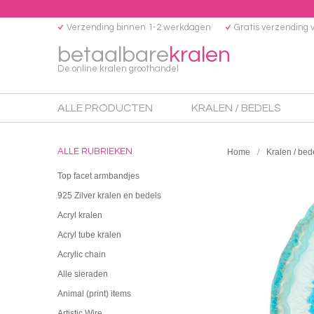
Verzending binnen 1-2 werkdagen
Gratis verzending 
betaalbare
kralen
De online kralen groothandel
ALLE PRODUCTEN
KRALEN / BEDELS
ALLE RUBRIEKEN
Home
Kralen / bed
Top facet armbandjes
925 Zilver kralen en bedels
Acryl kralen
Acryl tube kralen
Acrylic chain
Alle sieraden
Animal (print) items
Artistic Wire