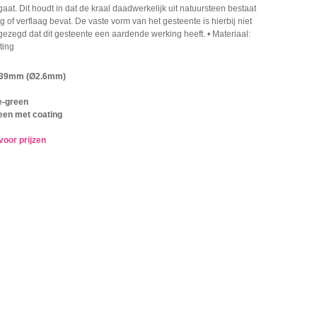
agaat. Dit houdt in dat de kraal daadwerkelijk uit natuursteen bestaat
 of verflaag bevat. De vaste vorm van het gesteente is hierbij niet
gezegd dat dit gesteente een aardende werking heeft. • Materiaal:
ting
5x39mm (Ø2.6mm)
e-green
een met coating
voor prijzen