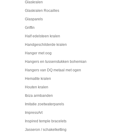
Glaskralen
Glaskralen Rocailles
Glasparels
Griffin
Half edelsteen kralen
Handgeschilderde kralen
Hanger met oog
Hangers en tussenstukken bohemian
Hangers van DQ metaal met ogen
Hematite kralen
Houten kralen
Ibiza armbanden
Imitatie zoetwaterparels
ImpressArt
Inspired temple bracelets
Jasseron / schakelketting