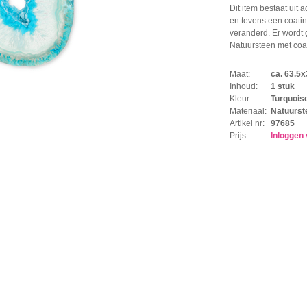
Dit item bestaat uit 
en tevens een coating
veranderd. Er wordt 
Natuursteen met coa
Maat:
ca. 63.
Inhoud:
1 stuk
Kleur:
Turquois
Materiaal:
Natuurst
Artikel nr:
97685
Prijs:
Inloggen 