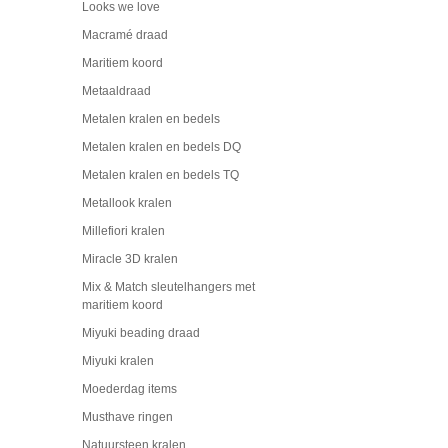
Looks we love
Macramé draad
Maritiem koord
Metaaldraad
Metalen kralen en bedels
Metalen kralen en bedels DQ
Metalen kralen en bedels TQ
Metallook kralen
Millefiori kralen
Miracle 3D kralen
Mix & Match sleutelhangers met
maritiem koord
Miyuki beading draad
Miyuki kralen
Moederdag items
Musthave ringen
Natuursteen kralen