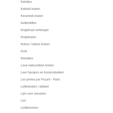
Kalotjes
Katsuki kralen
Keramiek kralen
Kettelstiften
Knijpkraal verberger
Knijpkralen
Kokos / nature kralen
Kurk
Kwastjes
Lava natuursteen kralen
Leer hangers en tussenstukken
Les perles par Puca® - Paris
Letterkralen / alfabet
Lijm voor sieraden
Lint
Lintklemmen