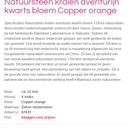
Natuursteen kralen aventurijn
kwarts bloem Copper orange
Specificaties Natuursteen kralen aventurijn kwarts bloem: •
Onze natuursteen
items worden wetenschappelijk onderzocht door Hanco Zwaan, mineraloog
bij het Nederlands Edelsteen Laboratorium in Naturalis. Tijdens dit
onderzoek wordt er dieper onderzoek gedaan van welk gesteente de kralen
zijn gemaakt. Ook wordt duidelijk op welke manier het is bewerkt. Dit item is
op dit moment nog niet onderzocht, maar is nauwkeurig uitgekozen bij onze
hoogstaande natuursteen leveranciers uit China. Zo ben jij verzekerd van
een mooie kwaliteit natuursteen product.
•
Dit item bestaat uit aventurijn
kwarts. Dit betekent dat het item uit zuiver gesteente bestaat en geen
bewerking heeft gehad, met uitzondering van het slijpen en polijsten. Dit is
de puurste vorm van natuursteen. Er wordt gezegd dat dit gesteente een
kalmerende en beschermende werking heeft • Materiaal zuiver natuursteen
Maat:
ca. 12 mm
Inhoud:
4 stuks
Kleur:
Copper orange
Materiaal:
Zuiver natuursteen
Artikel nr:
87637
Prijs:
Inloggen voor prijzen