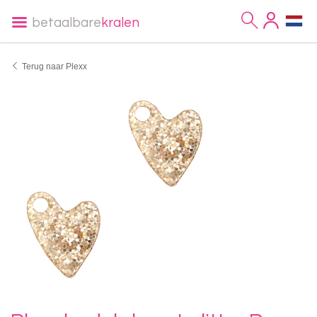
betaalbare
kralen
Terug naar Plexx