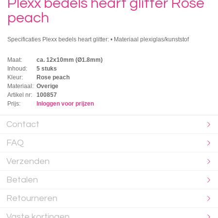
Plexx bedels heart glitter Rose
peach
Specificaties Plexx bedels heart glitter: • Materiaal plexiglas/kunststof
Maat:
ca. 12x10mm (Ø1.8mm)
Inhoud:
5 stuks
Kleur:
Rose peach
Materiaal:
Overige
Artikel nr:
100857
Prijs:
Inloggen voor prijzen
Contact
FAQ
Verzenden
Betalen
Retourneren
Vaste kortingen