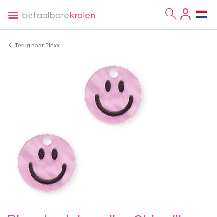
betaalbare
kralen
Terug naar Plexx