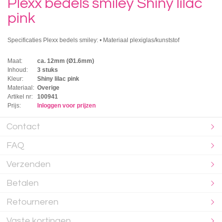
Plexx bedels smiley Shiny lilac
pink
Specificaties Plexx bedels smiley: • Materiaal plexiglas/kunststof
Maat:
ca. 12mm (Ø1.6mm)
Inhoud:
3 stuks
Kleur:
Shiny lilac pink
Materiaal:
Overige
Artikel nr:
100941
Prijs:
Inloggen voor prijzen
Contact
FAQ
Verzenden
Betalen
Retourneren
Vaste kortingen