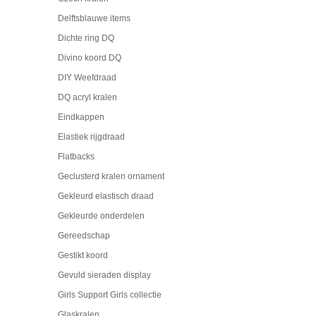
Delftsblauwe items
Dichte ring DQ
Divino koord DQ
DIY Weefdraad
DQ acryl kralen
Eindkappen
Elastiek rijgdraad
Flatbacks
Geclusterd kralen ornament
Gekleurd elastisch draad
Gekleurde onderdelen
Gereedschap
Gestikt koord
Gevuld sieraden display
Girls Support Girls collectie
Glaskralen