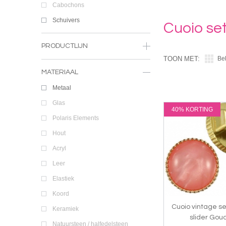
Cabochons
Schuivers
Cuoio se
PRODUCTLIJN
TOON MET:
Be
MATERIAAL
Metaal
Glas
40% KORTING
Polaris Elements
Hout
Acryl
Leer
Elastiek
Koord
Cuoio vintage se
Keramiek
slider Gou
Natuursteen / halfedelsteen