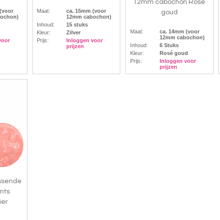
12mm cabochon Rosé
(voor
Maat:
ca. 15mm (voor
goud
ochon)
12mm cabochon)
Inhoud:
15 stuks
Maat:
ca. 14mm (voor
Kleur:
Zilver
12mm cabochon)
voor
Prijs:
Inloggen voor
Inhoud:
6 Stuks
prijzen
Kleur:
Rosé goud
Prijs:
Inloggen voor
prijzen
assende
nts
ier