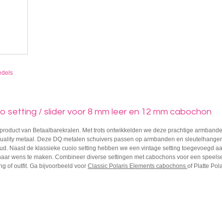
edels
o setting / slider voor 8 mm leer en 12 mm cabochon
 product van Betaalbarekralen. Met trots ontwikkelden we deze prachtige armbandenl
Quality metaal. Deze DQ metalen schuivers passen op armbanden en sleutelhanger
oud. Naast de klassieke cuoio setting hebben we een vintage setting toegevoegd a
aar wens te maken. Combineer diverse settingen met cabochons voor een speelse 
 of outfit. Ga bijvoorbeeld voor
Classic Polaris Elements cabochons
of Platte Po