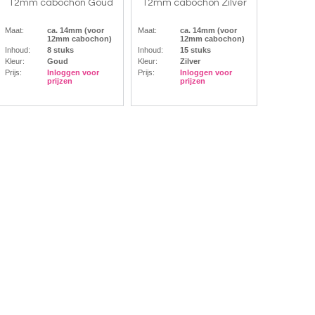
12mm cabochon Goud
12mm cabochon Zilver
Maat:
ca. 14mm (voor
Maat:
ca. 14mm (voor
12mm cabochon)
12mm cabochon)
Inhoud:
8 stuks
Inhoud:
15 stuks
Kleur:
Goud
Kleur:
Zilver
Prijs:
Inloggen voor
Prijs:
Inloggen voor
prijzen
prijzen