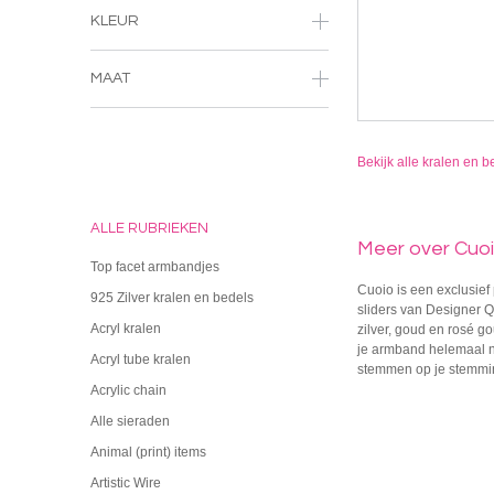
KLEUR
MAAT
Bekijk alle kralen en b
ALLE RUBRIEKEN
Meer over Cuoi
Top facet armbandjes
Cuoio is een exclusief
925 Zilver kralen en bedels
sliders van Designer 
Acryl kralen
zilver, goud en rosé g
je armband helemaal n
Acryl tube kralen
stemmen op je stemming
Acrylic chain
Alle sieraden
Animal (print) items
Artistic Wire