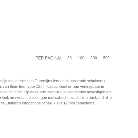
PER PAGINA:
60
100
200
500
ijn met eerste klas Florentijns leer en bijpassende schuivers /
s van 8mm leer (voor 12mm cabochons) en zijn verkrijgbaar in
an de collectie. Op deze schuivers kun je cabochons bevestigen om
look en wissel de settingen met cabochons af om je armband af te
laris Elements cabochons of bekijk alle 12 mm cabochons.