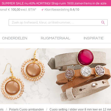
SUMMER SALE nu 40% KORTING! Shop ruim 1900 zomeritems in de sale.
vanaf €
100,00
excl. BTW*
Klantbeoordeling
9.4/10
ONDERDELEN
RIJGMATERIAAL
INSPIRATIE
els
Polaris Cuoio armbanden
Cuoio setting / slider voor 8 mm leer en 12 