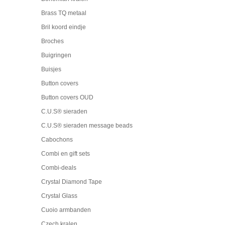
Brass TQ metaal
Bril koord eindje
Broches
Buigringen
Buisjes
Button covers
Button covers OUD
C.U.S® sieraden
C.U.S® sieraden message beads
Cabochons
Combi en gift sets
Combi-deals
Crystal Diamond Tape
Crystal Glass
Cuoio armbanden
Czech kralen