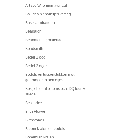
Artistic Wire rijgmateriaal
Ball chain / balletjes ketting
Basis armbanden
Beadalon
Beadalon rijgmateriaal
Beadsmith
Bedel 1 oog
Bedel 2 ogen
Bedels en tussenstukken met
gedroogde bloemetjes
Bekijk hier alle items echt DQ leer &
suède
Best price
Birth Flower
Birthstones
Bloem kralen en bedels
Bohemian kralen