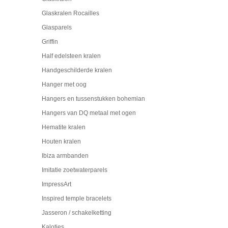
Glaskralen Rocailles
Glasparels
Griffin
Half edelsteen kralen
Handgeschilderde kralen
Hanger met oog
Hangers en tussenstukken bohemian
Hangers van DQ metaal met ogen
Hematite kralen
Houten kralen
Ibiza armbanden
Imitatie zoetwaterparels
ImpressArt
Inspired temple bracelets
Jasseron / schakelketting
Kalotjes