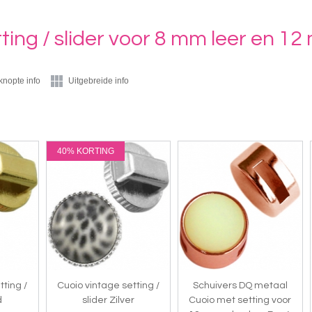
tting / slider voor 8 mm leer en 
knopte info
Uitgebreide info
40% KORTING
tting /
Cuoio vintage setting /
Schuivers DQ metaal
d
slider Zilver
Cuoio met setting voor