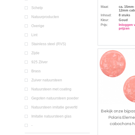
Maat:
ca. 15mm 
Schelp
12mm cab
Inhoud:
8 stuks
Natuurproducten
Kleur:
Goud
Prijs:
Inloggen 
Overige
prijzen
Lint
Stainless steel (RVS)
Zijde
925 Zilver
Brass
Zuiver natuursteen
Natuursteen met coating
Gegoten natuursteen poeder
Natuursteen imitatie geverfd
Bekijk onze bijp
Imitatie natuursteen glas
Polaris Eleme
cabochons h
-