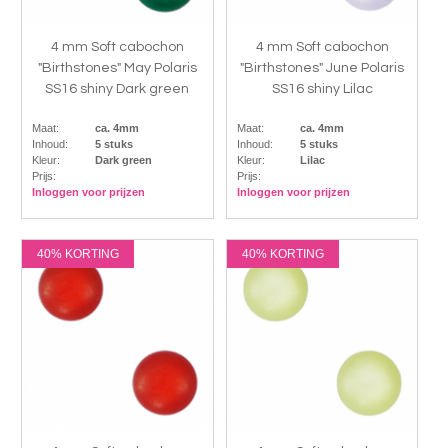
4 mm Soft cabochon
4 mm Soft cabochon
"Birthstones" May Polaris
"Birthstones" June Polaris
SS16 shiny Dark green
SS16 shiny Lilac
Maat:
ca. 4mm
Maat:
ca. 4mm
Inhoud:
5 stuks
Inhoud:
5 stuks
Kleur:
Dark green
Kleur:
Lilac
Prijs:
Prijs:
Inloggen voor prijzen
Inloggen voor prijzen
40% KORTING
40% KORTING