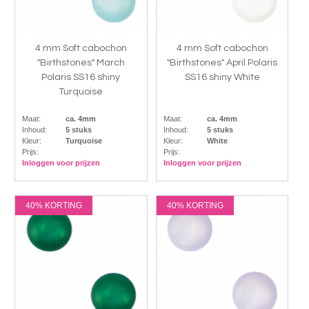
4 mm Soft cabochon
4 mm Soft cabochon
"Birthstones" March
"Birthstones" April Polaris
Polaris SS16 shiny
SS16 shiny White
Turquoise
Maat:
ca. 4mm
Maat:
ca. 4mm
Inhoud:
5 stuks
Inhoud:
5 stuks
Kleur:
Turquoise
Kleur:
White
Prijs:
Prijs:
Inloggen voor prijzen
Inloggen voor prijzen
40% KORTING
40% KORTING