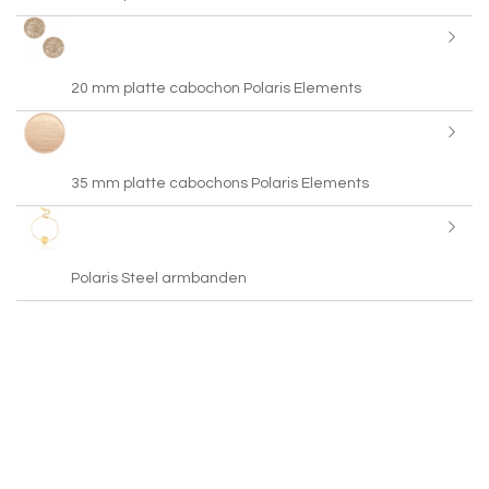
20 mm platte cabochon Polaris Elements
35 mm platte cabochons Polaris Elements
Polaris Steel armbanden
Polaris Elements cabochons
Betaalbarekralen heeft een groot assortiment Polaris Elements cabochons
met meer dan 2000 soorten. Wij zijn de enige Polaris Elements distributeur in
Nederland met deze prachtige cabochons. Je kunt de Polaris Elements
cabochons verwerken in sieraden door ze in een setting van Designer