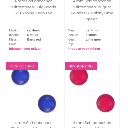
4 mm Soft cabochon
4 mm Soft cabochon
"Birthstones" July Polaris
"Birthstones" August
SS16 shiny Berry red
Polaris SS16 shiny Lime
green
Maat:
ca. 4mm
Maat:
ca. 4mm
Inhoud:
5 stuks
Inhoud:
5 stuks
Kleur:
Berry red
Kleur:
Lime green
Prijs:
Prijs:
Inloggen voor prijzen
Inloggen voor prijzen
40% KORTING
40% KORTING
4 mm Soft cabochon
4 mm Soft cabochon