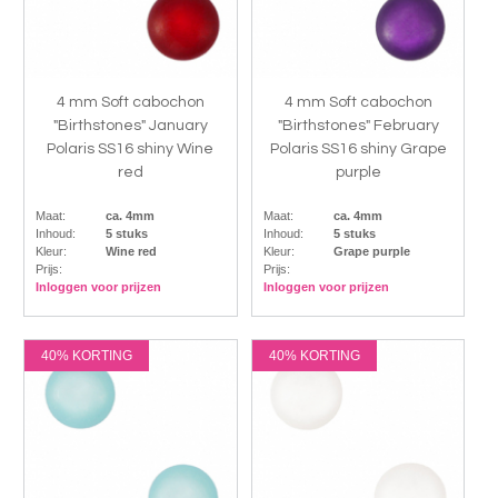
4 mm Soft cabochon
4 mm Soft cabochon
"Birthstones" January
"Birthstones" February
Polaris SS16 shiny Wine
Polaris SS16 shiny Grape
red
purple
Maat:
ca. 4mm
Maat:
ca. 4mm
Inhoud:
5 stuks
Inhoud:
5 stuks
Kleur:
Wine red
Kleur:
Grape purple
Prijs:
Prijs:
Inloggen voor prijzen
Inloggen voor prijzen
40% KORTING
40% KORTING