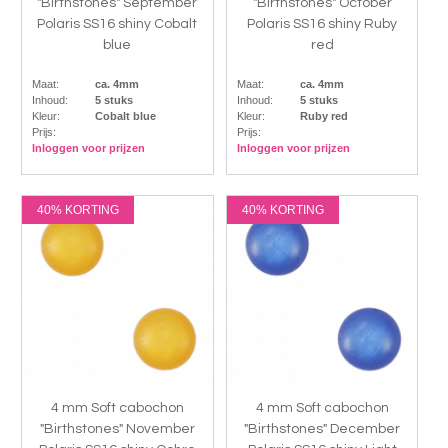
"Birthstones" September
"Birthstones" October
Polaris SS16 shiny Cobalt
Polaris SS16 shiny Ruby
blue
red
Maat:
ca. 4mm
Maat:
ca. 4mm
Inhoud:
5 stuks
Inhoud:
5 stuks
Kleur:
Cobalt blue
Kleur:
Ruby red
Prijs:
Prijs:
Inloggen voor prijzen
Inloggen voor prijzen
40% KORTING
40% KORTING
4 mm Soft cabochon
4 mm Soft cabochon
"Birthstones" November
"Birthstones" December