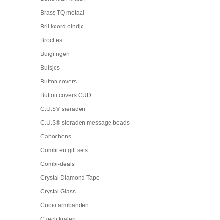
Brass TQ metaal
Bril koord eindje
Broches
Buigringen
Buisjes
Button covers
Button covers OUD
C.U.S® sieraden
C.U.S® sieraden message beads
Cabochons
Combi en gift sets
Combi-deals
Crystal Diamond Tape
Crystal Glass
Cuoio armbanden
Czech kralen