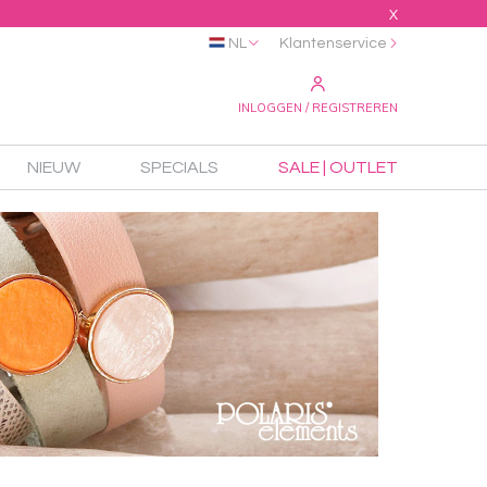
X
NL
Klantenservice
INLOGGEN / REGISTREREN
NIEUW
SPECIALS
SALE | OUTLET