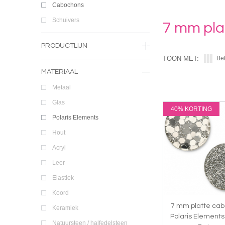
Cabochons
Schuivers
7 mm pla
PRODUCTLIJN
TOON MET:
Be
MATERIAAL
Metaal
Glas
40% KORTING
Polaris Elements
Hout
Acryl
Leer
Elastiek
Koord
7 mm platte ca
Keramiek
Polaris Elements
Natuursteen / halfedelsteen