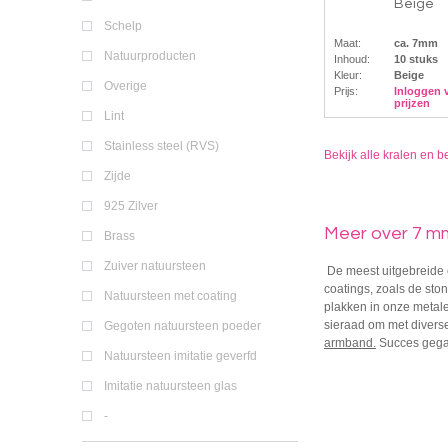
Beige
Schelp
Maat:
ca. 7mm
Natuurproducten
Inhoud:
10 stuks
Kleur:
Beige
Overige
Prijs:
Inloggen 
prijzen
Lint
Stainless steel (RVS)
Bekijk alle kralen en b
Zijde
925 Zilver
Meer over 7 mm
Brass
Zuiver natuursteen
De meest uitgebreide c
coatings, zoals de sto
Natuursteen met coating
plakken in onze metale
sieraad om met diverse
Gegoten natuursteen poeder
armband
.
Succes gega
Natuursteen imitatie geverfd
Imitatie natuursteen glas
-