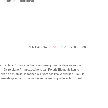
Elements cabochons
PER PAGINA:
60
100
200
500
endy platte 7 mm cabochons zijn verkrijgbaar in diverse soorten
 meer! Deze platte 7 mm cabochons van Polaris Elements kun je
t twee ogen om je cabochon als tussenstuk te verwerken. Fleur je
ermate geschikt om te verwerken in een stijlvolle
Polaris Steel