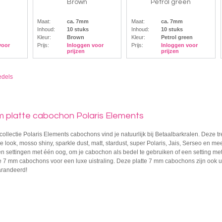
Brown
Petrol green
Maat:
ca. 7mm
Maat:
ca. 7mm
Inhoud:
10 stuks
Inhoud:
10 stuks
Kleur:
Brown
Kleur:
Petrol green
voor
Prijs:
Inloggen voor
Prijs:
Inloggen voor
prijzen
prijzen
edels
 platte cabochon Polaris Elements
ollectie Polaris Elements cabochons vind je natuurlijk bij Betaalbarkralen. Deze tr
ne look, mosso shiny, sparkle dust, matt, stardust, super Polaris, Jais, Serseo en
n settingen met één oog, om je cabochon als bedel te gebruiken of een setting me
 7 mm cabochons voor een luxe uistraling. Deze platte 7 mm cabochons zijn ook uit
randeerd!