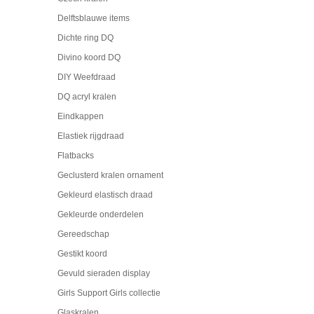
Delftsblauwe items
Dichte ring DQ
Divino koord DQ
DIY Weefdraad
DQ acryl kralen
Eindkappen
Elastiek rijgdraad
Flatbacks
Geclusterd kralen ornament
Gekleurd elastisch draad
Gekleurde onderdelen
Gereedschap
Gestikt koord
Gevuld sieraden display
Girls Support Girls collectie
Glaskralen