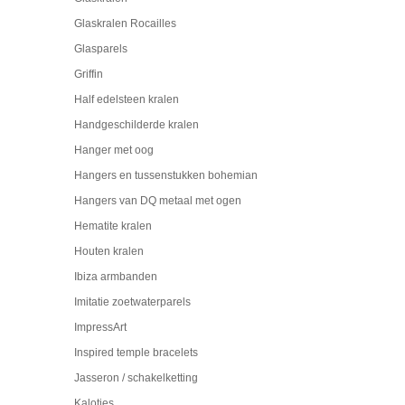
Glaskralen Rocailles
Glasparels
Griffin
Half edelsteen kralen
Handgeschilderde kralen
Hanger met oog
Hangers en tussenstukken bohemian
Hangers van DQ metaal met ogen
Hematite kralen
Houten kralen
Ibiza armbanden
Imitatie zoetwaterparels
ImpressArt
Inspired temple bracelets
Jasseron / schakelketting
Kalotjes