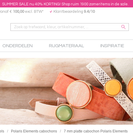
SUMMER SALE nu 40% KORTING! Shop ruim 1900 zomeritems in de sale.
vanaf €
100,00
excl. BTW*
Klantbeoordeling
9.4/10
ONDERDELEN
RIJGMATERIAAL
INSPIRATIE
els
Polaris Elements cabochons
7 mm platte cabochon Polaris Elements