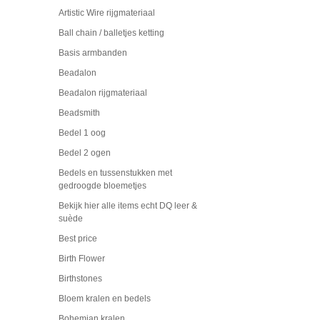
Artistic Wire rijgmateriaal
Ball chain / balletjes ketting
Basis armbanden
Beadalon
Beadalon rijgmateriaal
Beadsmith
Bedel 1 oog
Bedel 2 ogen
Bedels en tussenstukken met
gedroogde bloemetjes
Bekijk hier alle items echt DQ leer &
suède
Best price
Birth Flower
Birthstones
Bloem kralen en bedels
Bohemian kralen